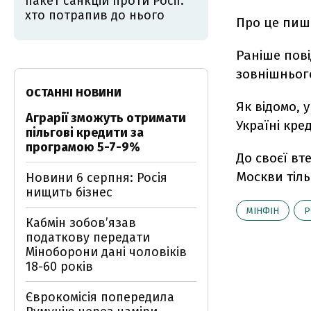
пакет санкцій проти Росії:
хто потрапив до нього
Про це пиш
Раніше пов
зовнішнього
ОСТАННІ НОВИНИ
Як відомо, 
Аграрії зможуть отримати
Україні кред
пільгові кредити за
програмою 5-7-9%
До своєї вт
Москви тіль
Новини 6 серпня: Росія
нищить бізнес
МІНФІН
Р
Кабмін зобовʼязав
податкову передати
Міноборони дані чоловіків
18-60 років
Єврокомісія попередила