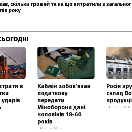
зав, скільки грошей та на що витратили з загально
пів року
СЬОГОДНІ
втрати в
Кабмін зобовʼязав
Росія зр
итки
податкову
склад Bo
 ударів
передати
продукц
ь
Міноборони дані
6 СЕРПНЯ, 10:50
чоловіків 18-60
років
6 СЕРПНЯ, 19:39