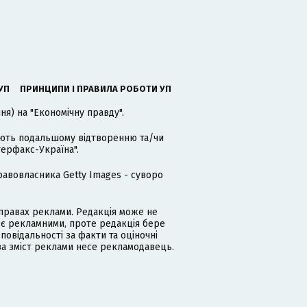
УП
ПРИНЦИПИ І ПРАВИЛА РОБОТИ УП
я) на "Економічну правду".
гають подальшому відтворенню та/чи
терфакс-Україна".
равовласника Getty Images - суворо
равах реклами. Редакція може не
 є рекламними, проте редакція бере
дповідальності за факти та оціночні
за зміст реклами несе рекламодавець.