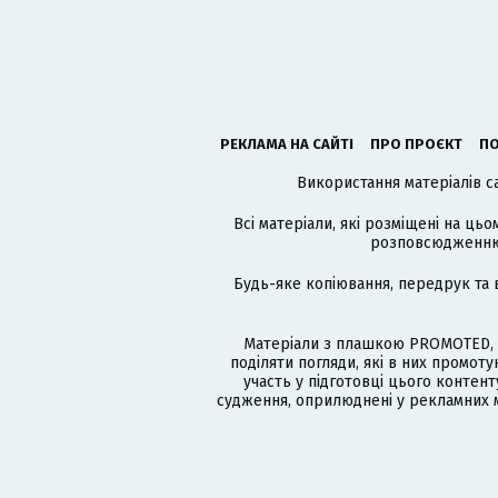
РЕКЛАМА НА САЙТІ
ПРО ПРОЄКТ
ПО
Використання матеріалів с
Всі матеріали, які розміщені на цьо
розповсюдженню в
Будь-яке копіювання, передрук та 
Матеріали з плашкою PROMOTED, 
поділяти погляди, які в них промо
участь у підготовці цього контенту
судження, оприлюднені у рекламних м