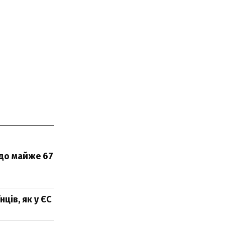
 до майже 67
ців, як у ЄС