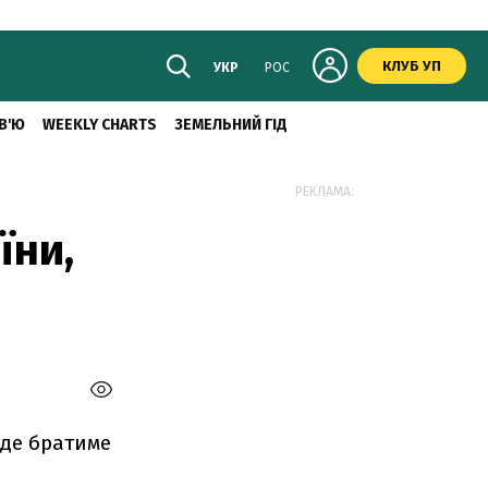
КЛУБ УП
УКР
РОС
В'Ю
WEEKLY CHARTS
ЗЕМЕЛЬНИЙ ГІД
РЕКЛАМА:
їни,
уде братиме