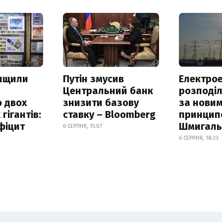
нищили
Путін змусив
Електрое
Центральний банк
розподі
 двох
знизити базову
за нови
гігантів:
ставку – Bloomberg
принцип
фіцит
Шмигал
6 СЕРПНЯ, 15:07
6 СЕРПНЯ, 18:23