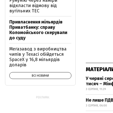
Румунію через наміри
відкласти відмову від
вугільних ТЕС
Привласнення мільярдів
Приватбанку: справу
Коломойського скерували
до суду
Мегазавод з виробництва
чипів у Техасі обійдеться
SpaceX у 16,8 мільярдів
доларів
МАТЕРІАЛ
ВСІ НОВИНИ
У червні се
тисяч – Мін
3 СЕРПНЯ, 11:29
РЕКЛАМА:
Не лише ПДВ
3 СЕРПНЯ, 06:00