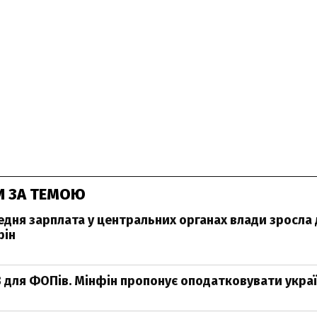
И ЗА ТЕМОЮ
редня зарплата у центральних органах влади зросла
фін
 для ФОПів. Мінфін пропонує оподатковувати україн