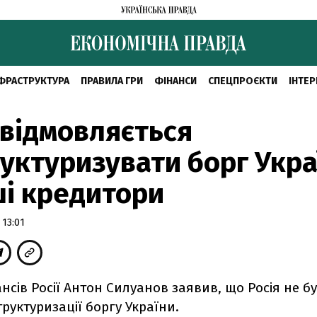
ФРАСТРУКТУРА
ПРАВИЛА ГРИ
ФІНАНСИ
СПЕЦПРОЄКТИ
ІНТЕР
 відмовляється
уктуризувати борг Укра
ші кредитори
 13:01
ансів Росії Антон Силуанов заявив, що Росія не б
структуризації боргу України.