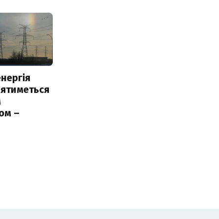
нергія
лятиметься
м
ом –
ь