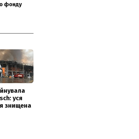
го фонду
уйнувала
sch: уся
ія знищена