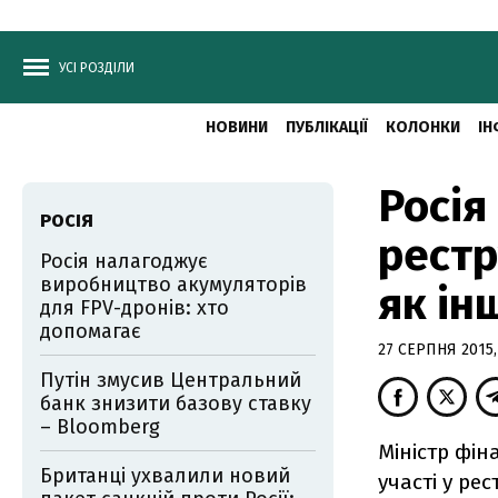
УСІ РОЗДІЛИ
НОВИНИ
ПУБЛІКАЦІЇ
КОЛОНКИ
ІН
Росія
РОСІЯ
рестр
Росія налагоджує
виробництво акумуляторів
як ін
для FPV-дронів: хто
допомагає
27 СЕРПНЯ 2015,
Путін змусив Центральний
банк знизити базову ставку
– Bloomberg
Міністр фін
Британці ухвалили новий
участі у ре