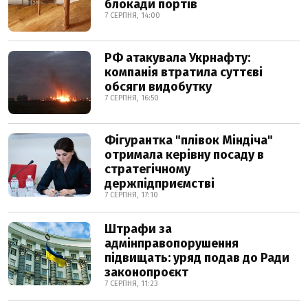
блокади портів
7 СЕРПНЯ, 14:00
РФ атакувала Укрнафту:
компанія втратила суттєві
обсяги видобутку
7 СЕРПНЯ, 16:50
Фігурантка "плівок Міндіча"
отримала керівну посаду в
стратегічному
держпідприємстві
7 СЕРПНЯ, 17:10
Штрафи за
адмінправопорушення
підвищать: уряд подав до Ради
законопроєкт
7 СЕРПНЯ, 11:23