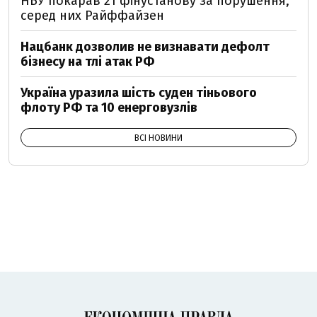
НБУ покарав 21 фінустанову за порушення,
серед них Райффайзен
Нацбанк дозволив не визнавати дефолт
бізнесу на тлі атак РФ
Україна уразила шість суден тіньового
флоту РФ та 10 енерговузлів
ВСІ НОВИНИ