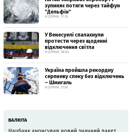
зупиняє потяги через тайфун
"Дельфін"
8 СЕРПНЯ, 17:10
У Венесуелі спалахнули
протести через щоденні
відключення світла
8 СЕРПНЯ, 18:00
Україна пройшла рекордну
серпневу спеку без відключень
– Шмигаль
8 СЕРПНЯ, 11:50
ВАЛЮТА
Нацбанк анонсував новий значний пакет