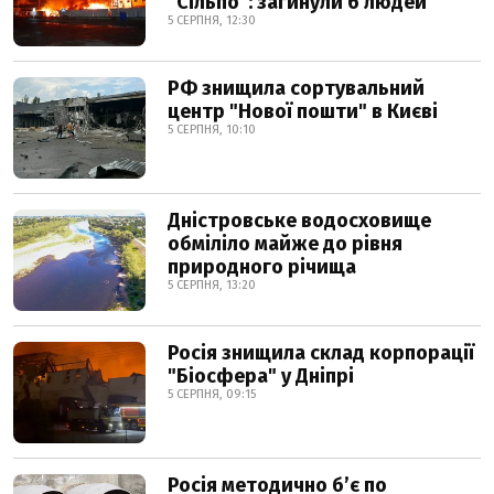
"Сільпо": загинули 6 людей
5 СЕРПНЯ, 12:30
РФ знищила сортувальний
центр "Нової пошти" в Києві
5 СЕРПНЯ, 10:10
Дністровське водосховище
обміліло майже до рівня
природного річища
5 СЕРПНЯ, 13:20
Росія знищила склад корпорації
"Біосфера" у Дніпрі
5 СЕРПНЯ, 09:15
Росія методично б’є по