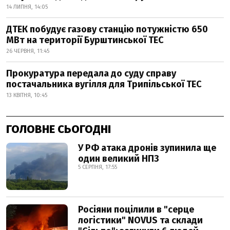
14 ЛИПНЯ, 14:05
ДТЕК побудує газову станцію потужністю 650
МВт на території Бурштинської ТЕС
26 ЧЕРВНЯ, 11:45
Прокуратура передала до суду справу
постачальника вугілля для Трипільської ТЕС
13 КВІТНЯ, 10:45
ГОЛОВНЕ СЬОГОДНІ
У РФ атака дронів зупинила ще
один великий НПЗ
5 СЕРПНЯ, 17:55
Росіяни поцілили в "серце
логістики" NOVUS та склади