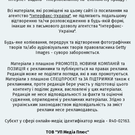
Всі матеріали, які розміщені на цьому сайті із посиланням на
агентство
"Інтерфакс-Україна"
, не підлягають подальшому
відтворенню та/чи розповсюдженню в будь-якій формі,
інакше як з письмового дозволу агентства "Інтерфакс-
Україна".
Будь-яке копіювання, передрук та відтворення фотографічних
творів та/або аудіовізуальних творів правовласника Getty
Images - суворо забороняється.
Матеріали з плашкою PROMOTED, НОВИНИ КОМПАНІЙ та
ПОЗИЦІЯ є рекламними та публікуються на правах реклами.
Редакція може не поділяти погляди, які в них промотуються.
Матеріали з плашкою СПЕЦПРОЄКТ та ЗА ПІДТРИМКИ також є
рекламними, проте редакція бере участь у підготовці цього
контенту і поділяє думки, висловлені у цих матеріалах.
Редакція не несе відповідальності за факти та оціночні
судження, оприлюднені у рекламних матеріалах. Згідно з
українським законодавством відповідальність за зміст
реклами несе рекламодавець.
Cубєкт у сфері онлайн-медіа; ідентифікатор медіа - R40-02163.
ТОВ "УП Медіа Плюс"