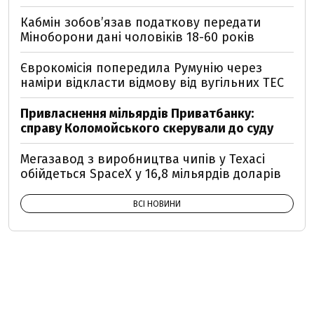
Кабмін зобовʼязав податкову передати
Міноборони дані чоловіків 18-60 років
Єврокомісія попередила Румунію через
наміри відкласти відмову від вугільних ТЕС
Привласнення мільярдів Приватбанку:
справу Коломойського скерували до суду
Мегазавод з виробництва чипів у Техасі
обійдеться SpaceX у 16,8 мільярдів доларів
ВСІ НОВИНИ