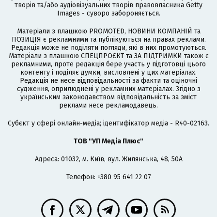
творів та/або аудіовізуальних творів правовласника Getty
Images - суворо забороняється.
Матеріали з плашкою PROMOTED, НОВИНИ КОМПАНІЙ та
ПОЗИЦІЯ є рекламними та публікуються на правах реклами.
Редакція може не поділяти погляди, які в них промотуються.
Матеріали з плашкою СПЕЦПРОЄКТ та ЗА ПІДТРИМКИ також є
рекламними, проте редакція бере участь у підготовці цього
контенту і поділяє думки, висловлені у цих матеріалах.
Редакція не несе відповідальності за факти та оціночні
судження, оприлюднені у рекламних матеріалах. Згідно з
українським законодавством відповідальність за зміст
реклами несе рекламодавець.
Cубєкт у сфері онлайн-медіа; ідентифікатор медіа - R40-02163.
ТОВ "УП Медіа Плюс"
Адреса: 01032, м. Київ, вул. Жилянська, 48, 50А
Телефон: +380 95 641 22 07