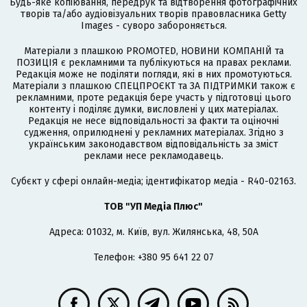
Будь-яке копіювання, передрук та відтворення фотографічних
творів та/або аудіовізуальних творів правовласника Getty
Images - суворо забороняється.
Матеріали з плашкою PROMOTED, НОВИНИ КОМПАНІЙ та
ПОЗИЦІЯ є рекламними та публікуються на правах реклами.
Редакція може не поділяти погляди, які в них промотуються.
Матеріали з плашкою СПЕЦПРОЄКТ та ЗА ПІДТРИМКИ також є
рекламними, проте редакція бере участь у підготовці цього
контенту і поділяє думки, висловлені у цих матеріалах.
Редакція не несе відповідальності за факти та оціночні
судження, оприлюднені у рекламних матеріалах. Згідно з
українським законодавством відповідальність за зміст
реклами несе рекламодавець.
Cубєкт у сфері онлайн-медіа; ідентифікатор медіа - R40-02163.
ТОВ "УП Медіа Плюс"
Адреса: 01032, м. Київ, вул. Жилянська, 48, 50А
Телефон: +380 95 641 22 07