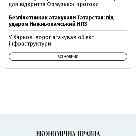
для відкриття Ормузької протоки
Безпілотникик атакували Татарстан: під
ударом Нижньокамський НПЗ
У Харкові ворог атакував обʼєкт
інфраструктури
ВСІ НОВИНИ