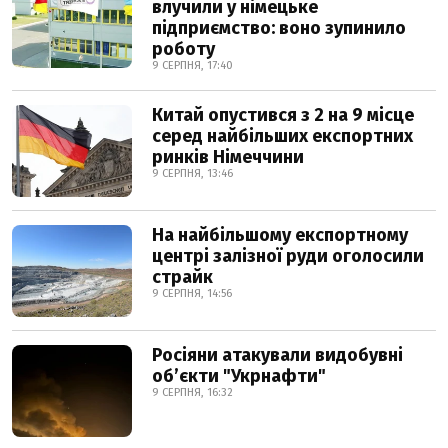
влучили у німецьке
підприємство: воно зупинило
роботу
9 СЕРПНЯ, 17:40
Китай опустився з 2 на 9 місце
серед найбільших експортних
ринків Німеччини
9 СЕРПНЯ, 13:46
На найбільшому експортному
центрі залізної руди оголосили
страйк
9 СЕРПНЯ, 14:56
Росіяни атакували видобувні
обʼєкти "Укрнафти"
9 СЕРПНЯ, 16:32