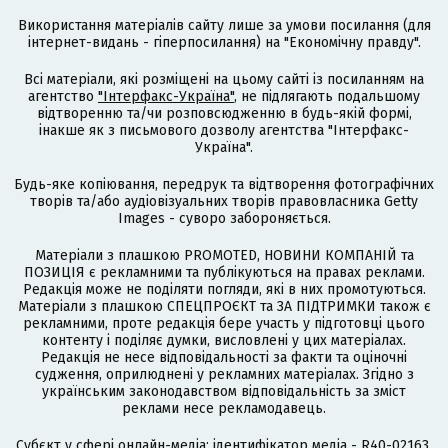
Використання матеріалів сайту лише за умови посилання (для
інтернет-видань - гіперпосилання) на "Економічну правду".
Всі матеріали, які розміщені на цьому сайті із посиланням на
агентство
"Інтерфакс-Україна"
, не підлягають подальшому
відтворенню та/чи розповсюдженню в будь-якій формі,
інакше як з письмового дозволу агентства "Інтерфакс-
Україна".
Будь-яке копіювання, передрук та відтворення фотографічних
творів та/або аудіовізуальних творів правовласника Getty
Images - суворо забороняється.
Матеріали з плашкою PROMOTED, НОВИНИ КОМПАНІЙ та
ПОЗИЦІЯ є рекламними та публікуються на правах реклами.
Редакція може не поділяти погляди, які в них промотуються.
Матеріали з плашкою СПЕЦПРОЄКТ та ЗА ПІДТРИМКИ також є
рекламними, проте редакція бере участь у підготовці цього
контенту і поділяє думки, висловлені у цих матеріалах.
Редакція не несе відповідальності за факти та оціночні
судження, оприлюднені у рекламних матеріалах. Згідно з
українським законодавством відповідальність за зміст
реклами несе рекламодавець.
Cубєкт у сфері онлайн-медіа; ідентифікатор медіа - R40-02163.