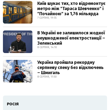
Київ шукає тих, хто відремонтує
метро між "Тараса Шевченко" і
"Почайною" за 1,76 мільярда
7 СЕРПНЯ, 19:55
В Україні не залишилося жодної
неушкодженої електростанції –
Зеленський
8 СЕРПНЯ, 14:10
Україна пройшла рекордну
серпневу спеку без відключень
– Шмигаль
8 СЕРПНЯ, 11:50
РОСІЯ