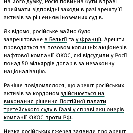
На його думку, Росія повинна бути вправі
приймати відповідні заходи в разі арешту її
активів за рішенням іноземних судів.
Як відомо, російське майно було
заарештоване
в Бельгії
та
у Франції
. Арешти
проводяться за позовом колишніх акціонерів
нафтової компанії ЮКОС, які відсудили у Росії
понад 50 мільярдів доларів за незаконну
націоналізацію.
Раніше повідомлялося, що арешт російських
активів за кордоном
здійснюється на
виконання рішення Постійної палати
третейського суду в Гаазі у справі акціонерів
компанії ЮКОС проти РФ
.
Низка російських джерел заявили про арешт