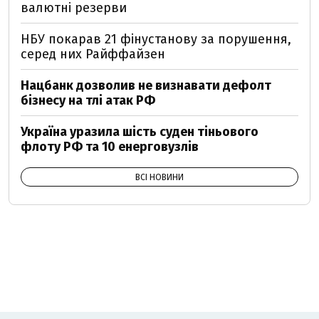
валютні резерви
НБУ покарав 21 фінустанову за порушення,
серед них Райффайзен
Нацбанк дозволив не визнавати дефолт
бізнесу на тлі атак РФ
Україна уразила шість суден тіньового
флоту РФ та 10 енерговузлів
ВСІ НОВИНИ