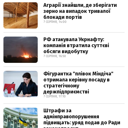
Аграрії знайшли, де зберігати
зерно на випадок тривалої
блокади портів
7 СЕРПНЯ, 14:00
РФ атакувала Укрнафту:
компанія втратила суттєві
обсяги видобутку
7 СЕРПНЯ, 16:50
Фігурантка "плівок Міндіча"
отримала керівну посаду в
стратегічному
держпідприємстві
7 СЕРПНЯ, 17:10
Штрафи за
адмінправопорушення
підвищать: уряд подав до Ради