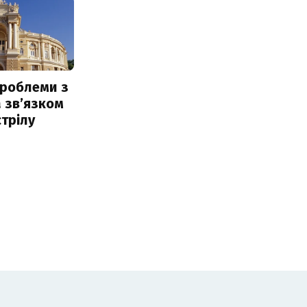
проблеми з
 звʼязком
стрілу