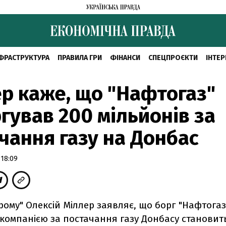
ФРАСТРУКТУРА
ПРАВИЛА ГРИ
ФІНАНСИ
СПЕЦПРОЄКТИ
ІНТЕР
р каже, що "Нафтогаз"
гував 200 мільйонів за
чання газу на Донбас
 18:09
рому" Олексій Міллер заявляє, що борг "Нафтогаз
компанією за постачання газу Донбасу становит