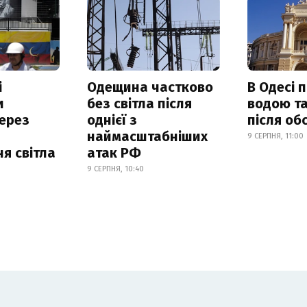
і
Одещина частково
В Одесі 
и
без світла після
водою та
ерез
однієї з
після об
наймасштабніших
9 СЕРПНЯ, 11:00
я світла
атак РФ
9 СЕРПНЯ, 10:40