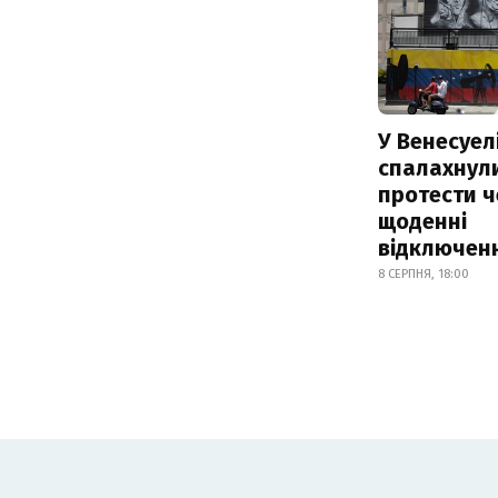
У Венесуел
спалахнул
протести ч
щоденні
відключенн
8 СЕРПНЯ, 18:00