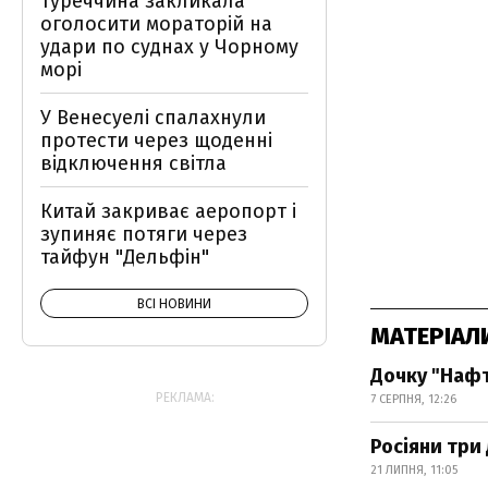
Туреччина закликала
оголосити мораторій на
удари по суднах у Чорному
морі
У Венесуелі спалахнули
протести через щоденні
відключення світла
Китай закриває аеропорт і
зупиняє потяги через
тайфун "Дельфін"
ВСІ НОВИНИ
МАТЕРІАЛ
Дочку "Нафт
РЕКЛАМА:
7 СЕРПНЯ, 12:26
Росіяни три
21 ЛИПНЯ, 11:05