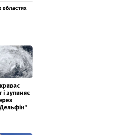
х областях
акриває
 і зупиняє
ерез
"Дельфін"