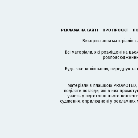
РЕКЛАМА НА САЙТІ
ПРО ПРОЄКТ
ПО
Використання матеріалів с
Всі матеріали, які розміщені на цьо
розповсюдженню в
Будь-яке копіювання, передрук та 
Матеріали з плашкою PROMOTED, 
поділяти погляди, які в них промо
участь у підготовці цього контенту
судження, оприлюднені у рекламних м