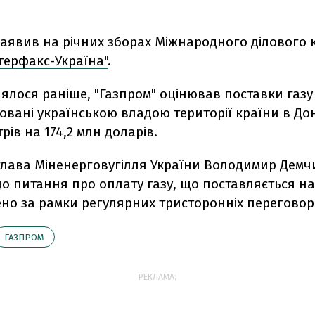
заявив на річних зборах Міжнародного ділового 
терфакс-Україна"
.
ялося раніше, "Газпром" оцінював поставки газу
вані українською владою території країни в Дон
рів на 174,2 млн доларів.
глава Міненерговугілля України Володимир Дем
о питання про оплату газу, що поставляється на
но за рамки регулярних тристоронніх переговорі
ГАЗПРОМ
РЕКЛАМА: