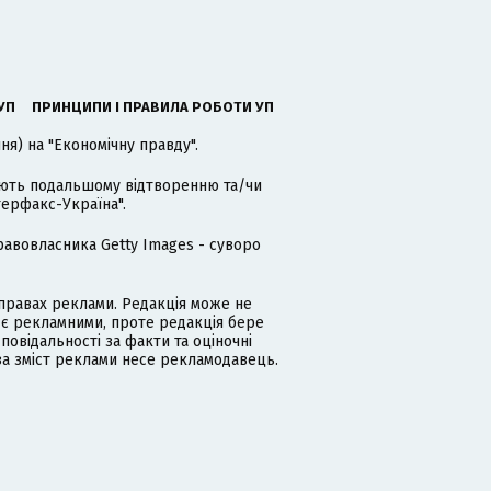
УП
ПРИНЦИПИ І ПРАВИЛА РОБОТИ УП
я) на "Економічну правду".
гають подальшому відтворенню та/чи
терфакс-Україна".
равовласника Getty Images - суворо
равах реклами. Редакція може не
 є рекламними, проте редакція бере
дповідальності за факти та оціночні
за зміст реклами несе рекламодавець.