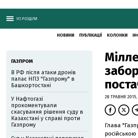
УСІ РОЗДІЛИ
НОВИНИ
ПУБЛІКАЦІЇ
КОЛОНКИ
ІН
Мілле
ГАЗПРОМ
забор
В РФ після атаки дронів
палає НПЗ "Газпрому" в
поста
Башкортостані
28 ТРАВНЯ 2015,
У Нафтогазі
прокоментували
скасування рішення суду в
Казахстані у справі проти
Газпрому
Глава "Газп
російською 