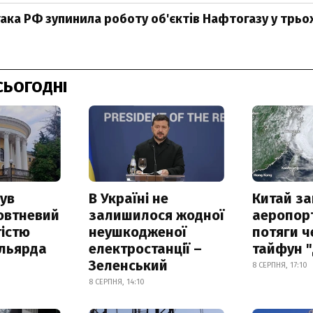
ака РФ зупинила роботу об'єктів Нафтогазу у трьо
СЬОГОДНІ
ув
В Україні не
Китай з
овтневий
залишилося жодної
аеропорт
істю
неушкодженої
потяги ч
ільярда
електростанції –
тайфун 
Зеленський
8 СЕРПНЯ, 17:10
8 СЕРПНЯ, 14:10