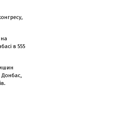
конгресу,
 на
басі в 555
чишин
 Донбас,
в.