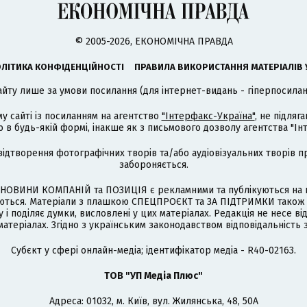
© 2005-2026, ЕКОНОМІЧНА ПРАВДА
ЛІТИКА КОНФІДЕНЦІЙНОСТІ
ПРАВИЛА ВИКОРИСТАННЯ МАТЕРІАЛІВ 
айту лише за умови посилання (для інтернет-видань - гіперпосиланн
му сайті із посиланням на агентство
"Інтерфакс-Україна"
, не підля
 будь-якій формі, інакше як з письмового дозволу агентства "Ін
відтворення фотографічних творів та/або аудіовізуальних творів п
забороняється.
НОВИНИ КОМПАНІЙ та ПОЗИЦІЯ є рекламними та публікуються на п
туються. Матеріали з плашкою СПЕЦПРОЄКТ та ЗА ПІДТРИМКИ також
 і поділяє думки, висловлені у цих матеріалах. Редакція не несе ві
атеріалах. Згідно з українським законодавством відповідальність 
Cубєкт у сфері онлайн-медіа; ідентифікатор медіа - R40-02163.
ТОВ "УП Медіа Плюс"
Адреса: 01032, м. Київ, вул. Жилянська, 48, 50А