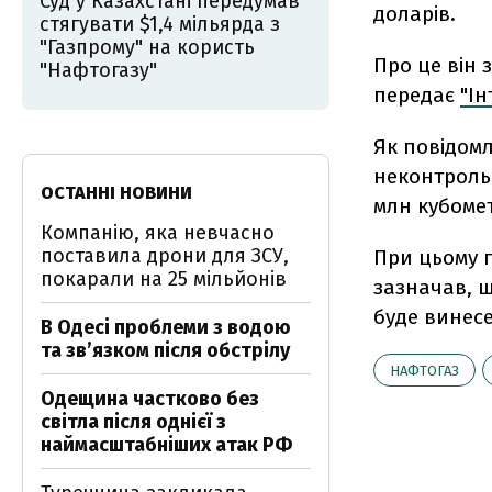
Суд у Казахстані передумав
доларів.
стягувати $1,4 мільярда з
"Газпрому" на користь
Про це він 
"Нафтогазу"
передає
"Ін
Як повідомл
неконтрольо
ОСТАННІ НОВИНИ
млн кубомет
Компанію, яка невчасно
поставила дрони для ЗСУ,
При цьому 
покарали на 25 мільйонів
зазначав, щ
буде винесе
В Одесі проблеми з водою
та звʼязком після обстрілу
НАФТОГАЗ
Одещина частково без
світла після однієї з
наймасштабніших атак РФ