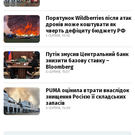
Порятунок Wildberries після атак
дронів може коштувати як
чверть дефіциту бюджету РФ
5 СЕРПНЯ, 19:50
Путін змусив Центральний банк
знизити базову ставку –
Bloomberg
6 СЕРПНЯ, 15:07
PUMA оцінила втрати внаслідок
знищення Росією її складських
запасів
6 СЕРПНЯ, 14:00