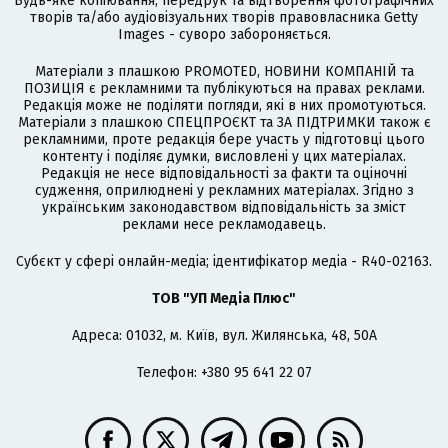
Будь-яке копіювання, передрук та відтворення фотографічних
творів та/або аудіовізуальних творів правовласника Getty
Images - суворо забороняється.
Матеріали з плашкою PROMOTED, НОВИНИ КОМПАНІЙ та
ПОЗИЦІЯ є рекламними та публікуються на правах реклами.
Редакція може не поділяти погляди, які в них промотуються.
Матеріали з плашкою СПЕЦПРОЄКТ та ЗА ПІДТРИМКИ також є
рекламними, проте редакція бере участь у підготовці цього
контенту і поділяє думки, висловлені у цих матеріалах.
Редакція не несе відповідальності за факти та оціночні
судження, оприлюднені у рекламних матеріалах. Згідно з
українським законодавством відповідальність за зміст
реклами несе рекламодавець.
Cубєкт у сфері онлайн-медіа; ідентифікатор медіа - R40-02163.
ТОВ "УП Медіа Плюс"
Адреса: 01032, м. Київ, вул. Жилянська, 48, 50А
Телефон: +380 95 641 22 07