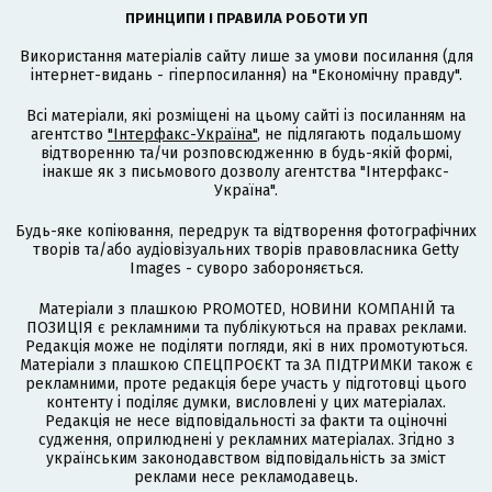
ПРИНЦИПИ І ПРАВИЛА РОБОТИ УП
Використання матеріалів сайту лише за умови посилання (для
інтернет-видань - гіперпосилання) на "Економічну правду".
Всі матеріали, які розміщені на цьому сайті із посиланням на
агентство
"Інтерфакс-Україна"
, не підлягають подальшому
відтворенню та/чи розповсюдженню в будь-якій формі,
інакше як з письмового дозволу агентства "Інтерфакс-
Україна".
Будь-яке копіювання, передрук та відтворення фотографічних
творів та/або аудіовізуальних творів правовласника Getty
Images - суворо забороняється.
Матеріали з плашкою PROMOTED, НОВИНИ КОМПАНІЙ та
ПОЗИЦІЯ є рекламними та публікуються на правах реклами.
Редакція може не поділяти погляди, які в них промотуються.
Матеріали з плашкою СПЕЦПРОЄКТ та ЗА ПІДТРИМКИ також є
рекламними, проте редакція бере участь у підготовці цього
контенту і поділяє думки, висловлені у цих матеріалах.
Редакція не несе відповідальності за факти та оціночні
судження, оприлюднені у рекламних матеріалах. Згідно з
українським законодавством відповідальність за зміст
реклами несе рекламодавець.