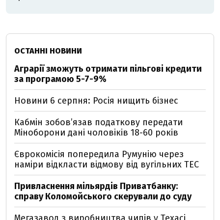
ОСТАННІ НОВИНИ
Аграрії зможуть отримати пільгові кредити
за програмою 5-7-9%
Новини 6 серпня: Росія нищить бізнес
Кабмін зобовʼязав податкову передати
Міноборони дані чоловіків 18-60 років
Єврокомісія попередила Румунію через
наміри відкласти відмову від вугільних ТЕС
Привласнення мільярдів Приватбанку:
справу Коломойського скерували до суду
Мегазавод з виробництва чипів у Техасі