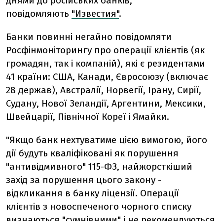
днями до російських банків,
повідомляють
"
Известия
"
.
Банки повинні негайно повідомляти
Росфінмоніторингу про операції клієнтів (як
громадян, так і компаній), які є резидентами
41 країни: США, Канади, Євросоюзу (включає
28 держав), Австралії, Норвегії, Ірану, Сирії,
Судану, Нової Зеландії, Аргентини, Мексики,
Швейцарії, Північної Кореї і Ямайки.
"Якщо банк нехтуватиме цією вимогою, його
дії будуть кваліфіковані як порушення
"антивідмивного" 115-ФЗ, найжорсткіший
захід за порушення цього закону -
відкликання в банку ліцензії. Операції
клієнтів з новоспеченого чорного списку
визнаються "сумнівними" і не рекомендуються