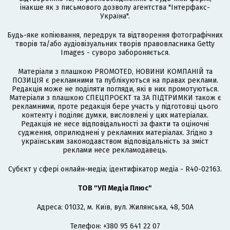
інакше як з письмового дозволу агентства "Інтерфакс-
Україна".
Будь-яке копіювання, передрук та відтворення фотографічних
творів та/або аудіовізуальних творів правовласника Getty
Images - суворо забороняється.
Матеріали з плашкою PROMOTED, НОВИНИ КОМПАНІЙ та
ПОЗИЦІЯ є рекламними та публікуються на правах реклами.
Редакція може не поділяти погляди, які в них промотуються.
Матеріали з плашкою СПЕЦПРОЄКТ та ЗА ПІДТРИМКИ також є
рекламними, проте редакція бере участь у підготовці цього
контенту і поділяє думки, висловлені у цих матеріалах.
Редакція не несе відповідальності за факти та оціночні
судження, оприлюднені у рекламних матеріалах. Згідно з
українським законодавством відповідальність за зміст
реклами несе рекламодавець.
Cубєкт у сфері онлайн-медіа; ідентифікатор медіа - R40-02163.
ТОВ "УП Медіа Плюс"
Адреса: 01032, м. Київ, вул. Жилянська, 48, 50А
Телефон: +380 95 641 22 07