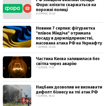
Фори: клієнти скаржаться на
порожні полиці
8 СЕРПНЯ, 10:40
Новини 7 серпня: фігурантка
"плівок Міндіча" отримала
посаду в держпідприємстві,
масована атака РФ на Укрнафту
7 СЕРПНЯ, 20:00
Частина Києва залишилася без
світла через аварію
7 СЕРПНЯ, 17:50
Нацбанк дозволив не визнавати
дефолт бізнесу на тлі атак РФ
7 СЕРПНЯ, 18:33