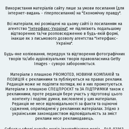
Використання матеріалів сайту лише за умови посилання (для
інтернет-видань - гіперпосилання) на "Економічну правду".
Всі матеріали, які розміщені на цьому сайті із посиланням на
агентство
"Інтерфакс-Україна"
, не підлягають подальшому
відтворенню та/чи розповсюдженню в будь-якій формі,
інакше як з письмового дозволу агентства "Інтерфакс-
Україна".
Будь-яке копіювання, передрук та відтворення фотографічних
творів та/або аудіовізуальних творів правовласника Getty
Images - суворо забороняється.
Матеріали з плашкою PROMOTED, НОВИНИ КОМПАНІЙ та
ПОЗИЦІЯ є рекламними та публікуються на правах реклами.
Редакція може не поділяти погляди, які в них промотуються.
Матеріали з плашкою СПЕЦПРОЄКТ та ЗА ПІДТРИМКИ також є
рекламними, проте редакція бере участь у підготовці цього
контенту і поділяє думки, висловлені у цих матеріалах.
Редакція не несе відповідальності за факти та оціночні
судження, оприлюднені у рекламних матеріалах. Згідно з
українським законодавством відповідальність за зміст
реклами несе рекламодавець.