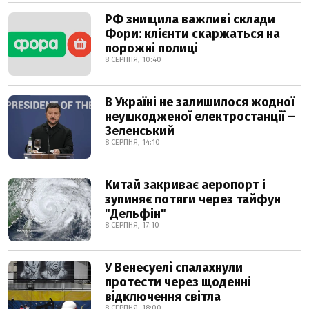
РФ знищила важливі склади
Фори: клієнти скаржаться на
порожні полиці
8 СЕРПНЯ, 10:40
В Україні не залишилося жодної
неушкодженої електростанції –
Зеленський
8 СЕРПНЯ, 14:10
Китай закриває аеропорт і
зупиняє потяги через тайфун
"Дельфін"
8 СЕРПНЯ, 17:10
У Венесуелі спалахнули
протести через щоденні
відключення світла
8 СЕРПНЯ, 18:00