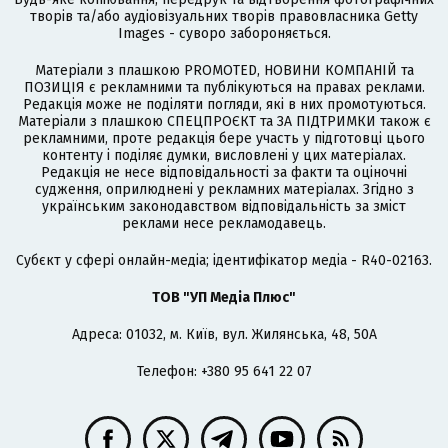
творів та/або аудіовізуальних творів правовласника Getty
Images - суворо забороняється.
Матеріали з плашкою PROMOTED, НОВИНИ КОМПАНІЙ та
ПОЗИЦІЯ є рекламними та публікуються на правах реклами.
Редакція може не поділяти погляди, які в них промотуються.
Матеріали з плашкою СПЕЦПРОЄКТ та ЗА ПІДТРИМКИ також є
рекламними, проте редакція бере участь у підготовці цього
контенту і поділяє думки, висловлені у цих матеріалах.
Редакція не несе відповідальності за факти та оціночні
судження, оприлюднені у рекламних матеріалах. Згідно з
українським законодавством відповідальність за зміст
реклами несе рекламодавець.
Cубєкт у сфері онлайн-медіа; ідентифікатор медіа - R40-02163.
ТОВ "УП Медіа Плюс"
Адреса: 01032, м. Київ, вул. Жилянська, 48, 50А
Телефон: +380 95 641 22 07