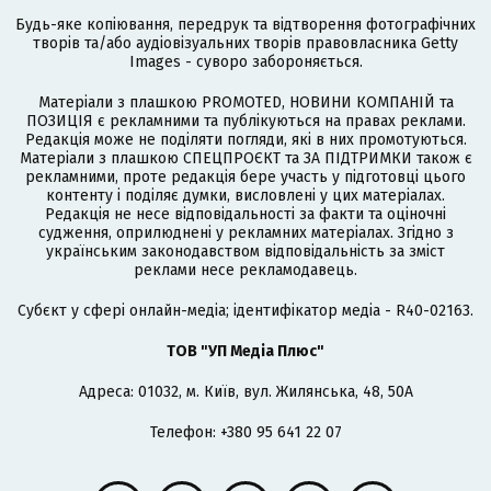
Будь-яке копіювання, передрук та відтворення фотографічних
творів та/або аудіовізуальних творів правовласника Getty
Images - суворо забороняється.
Матеріали з плашкою PROMOTED, НОВИНИ КОМПАНІЙ та
ПОЗИЦІЯ є рекламними та публікуються на правах реклами.
Редакція може не поділяти погляди, які в них промотуються.
Матеріали з плашкою СПЕЦПРОЄКТ та ЗА ПІДТРИМКИ також є
рекламними, проте редакція бере участь у підготовці цього
контенту і поділяє думки, висловлені у цих матеріалах.
Редакція не несе відповідальності за факти та оціночні
судження, оприлюднені у рекламних матеріалах. Згідно з
українським законодавством відповідальність за зміст
реклами несе рекламодавець.
Cубєкт у сфері онлайн-медіа; ідентифікатор медіа - R40-02163.
ТОВ "УП Медіа Плюс"
Адреса: 01032, м. Київ, вул. Жилянська, 48, 50А
Телефон: +380 95 641 22 07