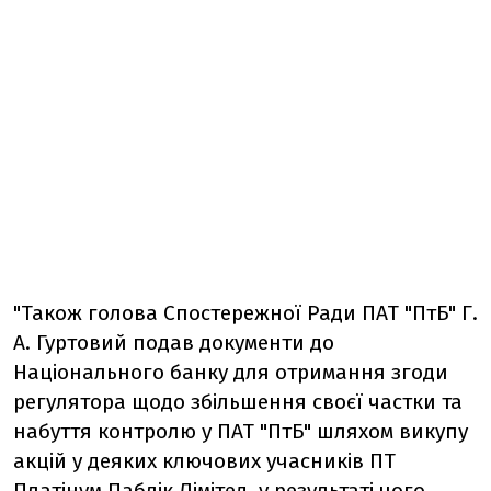
"Також голова Спостережної Ради ПАТ "ПтБ" Г.
А. Гуртовий подав документи до
Національного банку для отримання згоди
регулятора щодо збільшення своєї частки та
набуття контролю у ПАТ "ПтБ" шляхом викупу
акцій у деяких ключових учасників ПТ
Платінум Паблік Лімітед, у результаті чого