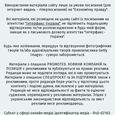
Використання матеріалів сайту лише за умови посилання (для
інтернет-видань - гіперпосилання) на "Економічну правду".
Всі матеріали, які розміщені на цьому сайті із посиланням на
агентство
"Інтерфакс-Україна"
, не підлягають подальшому
відтворенню та/чи розповсюдженню в будь-якій формі,
інакше як з письмового дозволу агентства "Інтерфакс-
Україна".
Будь-яке копіювання, передрук та відтворення фотографічних
творів та/або аудіовізуальних творів правовласника Getty
Images - суворо забороняється.
Матеріали з плашкою PROMOTED, НОВИНИ КОМПАНІЙ та
ПОЗИЦІЯ є рекламними та публікуються на правах реклами.
Редакція може не поділяти погляди, які в них промотуються.
Матеріали з плашкою СПЕЦПРОЄКТ та ЗА ПІДТРИМКИ також є
рекламними, проте редакція бере участь у підготовці цього
контенту і поділяє думки, висловлені у цих матеріалах.
Редакція не несе відповідальності за факти та оціночні
судження, оприлюднені у рекламних матеріалах. Згідно з
українським законодавством відповідальність за зміст
реклами несе рекламодавець.
Cубєкт у сфері онлайн-медіа; ідентифікатор медіа - R40-02163.