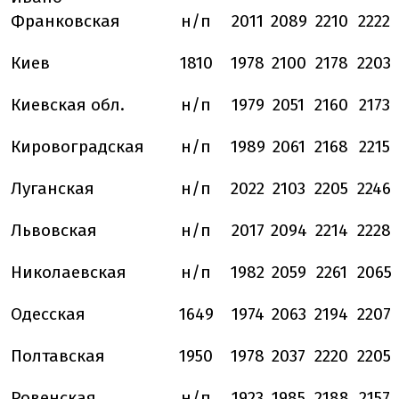
Франковская
н/п
2011
2089
2210
2222
Киев
1810
1978
2100
2178
2203
Киевская обл.
н/п
1979
2051
2160
2173
Кировоградская
н/п
1989
2061
2168
2215
Луганская
н/п
2022
2103
2205
2246
Львовская
н/п
2017
2094
2214
2228
Николаевская
н/п
1982
2059
2261
2065
Одесская
1649
1974
2063
2194
2207
Полтавская
1950
1978
2037
2220
2205
Ровенская
н/п
1923
1985
2188
2157