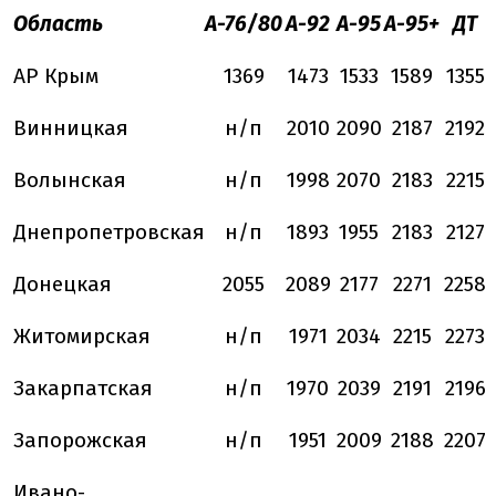
Область
А-76/80
А-92
А-95
А-95+
ДТ
АР Крым
1369
1473
1533
1589
1355
Винницкая
н/п
2010
2090
2187
2192
Волынская
н/п
1998
2070
2183
2215
Днепропетровская
н/п
1893
1955
2183
2127
Донецкая
2055
2089
2177
2271
2258
Житомирская
н/п
1971
2034
2215
2273
Закарпатская
н/п
1970
2039
2191
2196
Запорожская
н/п
1951
2009
2188
2207
Ивано-