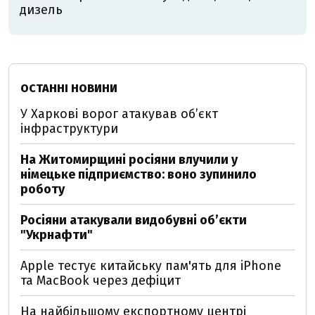
дизель
ОСТАННІ НОВИНИ
У Харкові ворог атакував обʼєкт
інфраструктури
На Житомирщині росіяни влучили у
німецьке підприємство: воно зупинило
роботу
Росіяни атакували видобувні обʼєкти
"Укрнафти"
Apple тестує китайську пам'ять для iPhone
та MacBook через дефіцит
На найбільшому експортному центрі