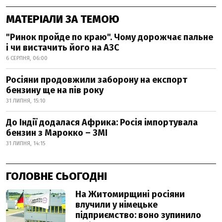
МАТЕРІАЛИ ЗА ТЕМОЮ
"Ринок пройде по краю". Чому дорожчає пальне
і чи вистачить його на АЗС
6 СЕРПНЯ, 06:00
Росіяни продовжили заборону на експорт
бензину ще на пів року
31 ЛИПНЯ, 15:10
До Індії додалася Африка: Росія імпортувала
бензин з Марокко – ЗМІ
31 ЛИПНЯ, 14:15
ГОЛОВНЕ СЬОГОДНІ
На Житомирщині росіяни
влучили у німецьке
підприємство: воно зупинило