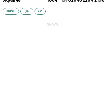
Украине
1864
1978
2046
2204
2196
БЕНЗИН
ЦІНИ
АЗС
РЕКЛАМА: