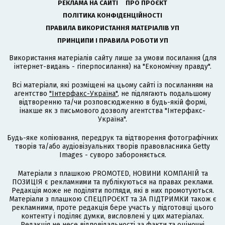
РЕКЛАМА НА САЙТІ
ПРО ПРОЄКТ
ПОЛІТИКА КОНФІДЕНЦІЙНОСТІ
ПРАВИЛА ВИКОРИСТАННЯ МАТЕРІАЛІВ УП
ПРИНЦИПИ І ПРАВИЛА РОБОТИ УП
Використання матеріалів сайту лише за умови посилання (для
інтернет-видань - гіперпосилання) на "Економічну правду".
Всі матеріали, які розміщені на цьому сайті із посиланням на
агентство
"Інтерфакс-Україна"
, не підлягають подальшому
відтворенню та/чи розповсюдженню в будь-якій формі,
інакше як з письмового дозволу агентства "Інтерфакс-
Україна".
Будь-яке копіювання, передрук та відтворення фотографічних
творів та/або аудіовізуальних творів правовласника Getty
Images - суворо забороняється.
Матеріали з плашкою PROMOTED, НОВИНИ КОМПАНІЙ та
ПОЗИЦІЯ є рекламними та публікуються на правах реклами.
Редакція може не поділяти погляди, які в них промотуються.
Матеріали з плашкою СПЕЦПРОЄКТ та ЗА ПІДТРИМКИ також є
рекламними, проте редакція бере участь у підготовці цього
контенту і поділяє думки, висловлені у цих матеріалах.
Редакція не несе відповідальності за факти та оціночні