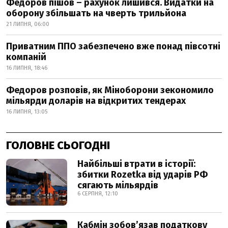
Федоров пішов – рахунок лишився. Видатки на
оборону збільшать на чверть трильйона
21 ЛИПНЯ, 06:00
Приватним ППО забезпечено вже понад півсотні
компаній
16 ЛИПНЯ, 18:46
Федоров розповів, як Міноборони зекономило
мільярди доларів на відкритих тендерах
16 ЛИПНЯ, 13:05
ГОЛОВНЕ СЬОГОДНІ
Найбільші втрати в історії:
збитки Rozetka від ударів РФ
сягають мільярдів
6 СЕРПНЯ, 12:10
Кабмін зобовʼязав податкову