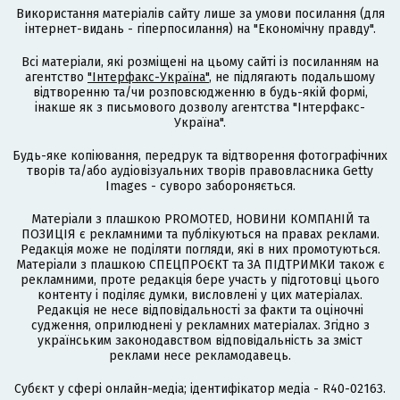
Використання матеріалів сайту лише за умови посилання (для
інтернет-видань - гіперпосилання) на "Економічну правду".
Всі матеріали, які розміщені на цьому сайті із посиланням на
агентство
"Інтерфакс-Україна"
, не підлягають подальшому
відтворенню та/чи розповсюдженню в будь-якій формі,
інакше як з письмового дозволу агентства "Інтерфакс-
Україна".
Будь-яке копіювання, передрук та відтворення фотографічних
творів та/або аудіовізуальних творів правовласника Getty
Images - суворо забороняється.
Матеріали з плашкою PROMOTED, НОВИНИ КОМПАНІЙ та
ПОЗИЦІЯ є рекламними та публікуються на правах реклами.
Редакція може не поділяти погляди, які в них промотуються.
Матеріали з плашкою СПЕЦПРОЄКТ та ЗА ПІДТРИМКИ також є
рекламними, проте редакція бере участь у підготовці цього
контенту і поділяє думки, висловлені у цих матеріалах.
Редакція не несе відповідальності за факти та оціночні
судження, оприлюднені у рекламних матеріалах. Згідно з
українським законодавством відповідальність за зміст
реклами несе рекламодавець.
Cубєкт у сфері онлайн-медіа; ідентифікатор медіа - R40-02163.