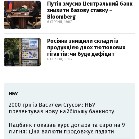
Путін змусив Центральний банк
знизити базову ставку –
Bloomberg
6 СЕРПНЯ, 15:07
Росіяни знищили склади із
продукцією двох тютюнових
гігантів: чи буде дефіцит
6 СЕРПНЯ, 18:04
НБУ
2000 грн із Василем Стусом: НБУ
презентував нову найбільшу банкноту
Нацбанк показав курс долара та євро на 9
липня: ціна валюти продовжує падати