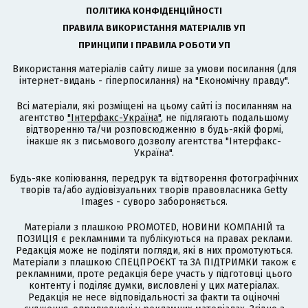
ПОЛІТИКА КОНФІДЕНЦІЙНОСТІ
ПРАВИЛА ВИКОРИСТАННЯ МАТЕРІАЛІВ УП
ПРИНЦИПИ І ПРАВИЛА РОБОТИ УП
Використання матеріалів сайту лише за умови посилання (для
інтернет-видань - гіперпосилання) на "Економічну правду".
Всі матеріали, які розміщені на цьому сайті із посиланням на
агентство
"Інтерфакс-Україна"
, не підлягають подальшому
відтворенню та/чи розповсюдженню в будь-якій формі,
інакше як з письмового дозволу агентства "Інтерфакс-
Україна".
Будь-яке копіювання, передрук та відтворення фотографічних
творів та/або аудіовізуальних творів правовласника Getty
Images - суворо забороняється.
Матеріали з плашкою PROMOTED, НОВИНИ КОМПАНІЙ та
ПОЗИЦІЯ є рекламними та публікуються на правах реклами.
Редакція може не поділяти погляди, які в них промотуються.
Матеріали з плашкою СПЕЦПРОЄКТ та ЗА ПІДТРИМКИ також є
рекламними, проте редакція бере участь у підготовці цього
контенту і поділяє думки, висловлені у цих матеріалах.
Редакція не несе відповідальності за факти та оціночні