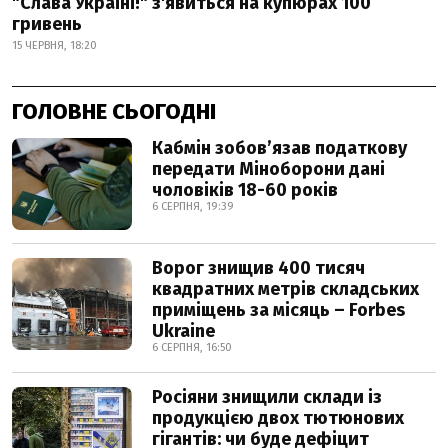
"Слава Україні!" з'явиться на купюрах 100
гривень
15 ЧЕРВНЯ, 18:20
ГОЛОВНЕ СЬОГОДНІ
Кабмін зобовʼязав податкову
передати Міноборони дані
чоловіків 18-60 років
6 СЕРПНЯ, 19:39
Ворог знищив 400 тисяч
квадратних метрів складських
приміщень за місяць – Forbes
Ukraine
6 СЕРПНЯ, 16:50
Росіяни знищили склади із
продукцією двох тютюнових
гігантів: чи буде дефіцит