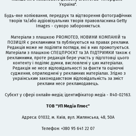
Україна".
Будь-яке копіювання, передрук та відтворення фотографічних
творів та/або аудіовізуальних творів правовласника Getty
Images - суворо забороняється.
Матеріали з плашкою PROMOTED, НОВИНИ КОМПАНІЙ та
ПОЗИЦІЯ є рекламними та публікуються на правах реклами.
Редакція може не поділяти погляди, які в них промотуються.
Матеріали з плашкою СПЕЦПРОЄКТ та ЗА ПІДТРИМКИ також є
рекламними, проте редакція бере участь у підготовці цього
контенту і поділяє думки, висловлені у цих матеріалах.
Редакція не несе відповідальності за факти та оціночні
судження, оприлюднені у рекламних матеріалах. Згідно з
українським законодавством відповідальність за зміст
реклами несе рекламодавець.
Cубєкт у сфері онлайн-медіа; ідентифікатор медіа - R40-02163.
ТОВ "УП Медіа Плюс"
Адреса: 01032, м. Київ, вул. Жилянська, 48, 50А
Телефон: +380 95 641 22 07