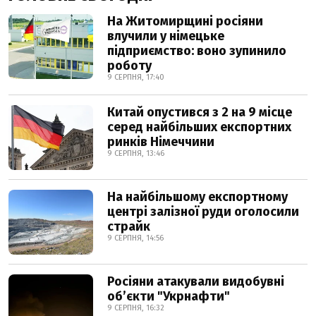
На Житомирщині росіяни
влучили у німецьке
підприємство: воно зупинило
роботу
9 СЕРПНЯ, 17:40
Китай опустився з 2 на 9 місце
серед найбільших експортних
ринків Німеччини
9 СЕРПНЯ, 13:46
На найбільшому експортному
центрі залізної руди оголосили
страйк
9 СЕРПНЯ, 14:56
Росіяни атакували видобувні
обʼєкти "Укрнафти"
9 СЕРПНЯ, 16:32