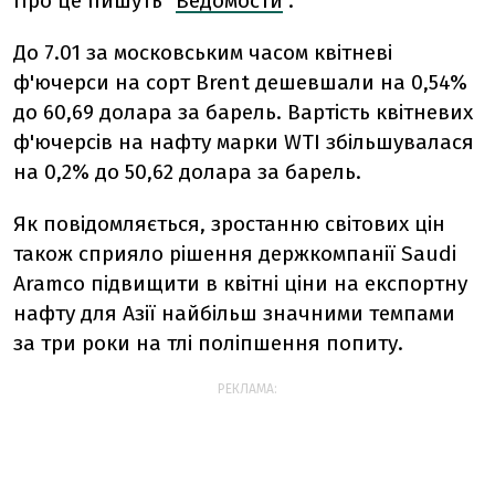
Про це пишуть "
Ведомости
".
До 7.01 за московським часом квітневі
ф'ючерси на сорт Brent дешевшали на 0,54%
до 60,69 долара за барель. Вартість квітневих
ф'ючерсів на нафту марки WTI збільшувалася
на 0,2% до 50,62 долара за барель.
Як повідомляється, зростанню світових цін
також сприяло рішення держкомпанії Saudi
Aramco підвищити в квітні ціни на експортну
нафту для Азії найбільш значними темпами
за три роки на тлі поліпшення попиту.
РЕКЛАМА: