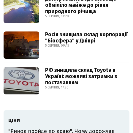
обміліло майже до рівня
природного річища
5 СЕРПНЯ, 13:20
Росія знищила склад корпорації
"Біосфера" у Дніпрі
5 СЕРПНЯ, 09:15
РФ знищила склад Toyota в
Україні: можливі затримки з
постачанням
5 СЕРПНЯ, 17:20
ЦІНИ
"Ринок пройде по краю". Чому дорожчає