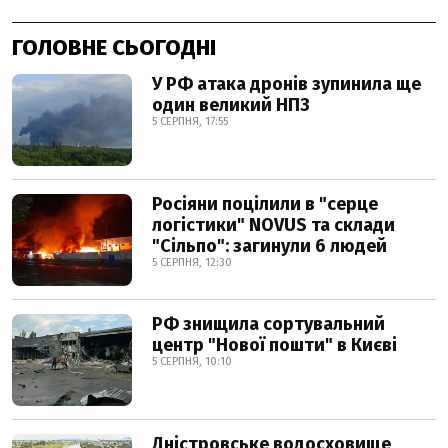
ГОЛОВНЕ СЬОГОДНІ
У РФ атака дронів зупинила ще
один великий НПЗ
5 СЕРПНЯ, 17:55
Росіяни поцілили в "серце
логістики" NOVUS та склади
"Сільпо": загинули 6 людей
5 СЕРПНЯ, 12:30
РФ знищила сортувальний
центр "Нової пошти" в Києві
5 СЕРПНЯ, 10:10
Дністровське водосховище