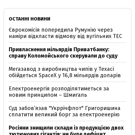
ОСТАННІ НОВИНИ
Єврокомісія попередила Румунію через
наміри відкласти відмову від вугільних ТЕС
Привласнення мільярдів Приватбанку:
справу Коломойського скерували до суду
Мегазавод з виробництва чипів у Техасі
обійдеться SpaceX у 16,8 мільярдів доларів
Електроенергія розподілятиметься за
новим принципом – Шмигаль
Суд забов’язав "Укррічфлот" Григоришина
сплатити великий борг за електроенерію
Росіяни знищили склади із продукцією двох
тютюнових гігантів: чи буде дефіцит