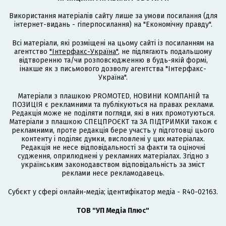
Використання матеріалів сайту лише за умови посилання (для
інтернет-видань - гіперпосилання) на "Економічну правду".
Всі матеріали, які розміщені на цьому сайті із посиланням на
агентство
"Інтерфакс-Україна"
, не підлягають подальшому
відтворенню та/чи розповсюдженню в будь-якій формі,
інакше як з письмового дозволу агентства "Інтерфакс-
Україна".
Матеріали з плашкою PROMOTED, НОВИНИ КОМПАНІЙ та
ПОЗИЦІЯ є рекламними та публікуються на правах реклами.
Редакція може не поділяти погляди, які в них промотуються.
Матеріали з плашкою СПЕЦПРОЄКТ та ЗА ПІДТРИМКИ також є
рекламними, проте редакція бере участь у підготовці цього
контенту і поділяє думки, висловлені у цих матеріалах.
Редакція не несе відповідальності за факти та оціночні
судження, оприлюднені у рекламних матеріалах. Згідно з
українським законодавством відповідальність за зміст
реклами несе рекламодавець.
Cубєкт у сфері онлайн-медіа; ідентифікатор медіа - R40-02163.
ТОВ "УП Медіа Плюс"