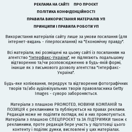
РЕКЛАМА НА САЙТІ
ПРО ПРОЄКТ
ПОЛІТИКА КОНФІДЕНЦІЙНОСТІ
ПРАВИЛА ВИКОРИСТАННЯ МАТЕРІАЛІВ УП
ПРИНЦИПИ І ПРАВИЛА РОБОТИ УП
Використання матеріалів сайту лише за умови посилання (для
інтернет-видань - гіперпосилання) на "Економічну правду".
Всі матеріали, які розміщені на цьому сайті із посиланням на
агентство
"Інтерфакс-Україна"
, не підлягають подальшому
відтворенню та/чи розповсюдженню в будь-якій формі,
інакше як з письмового дозволу агентства "Інтерфакс-
Україна".
Будь-яке копіювання, передрук та відтворення фотографічних
творів та/або аудіовізуальних творів правовласника Getty
Images - суворо забороняється.
Матеріали з плашкою PROMOTED, НОВИНИ КОМПАНІЙ та
ПОЗИЦІЯ є рекламними та публікуються на правах реклами.
Редакція може не поділяти погляди, які в них промотуються.
Матеріали з плашкою СПЕЦПРОЄКТ та ЗА ПІДТРИМКИ також є
рекламними, проте редакція бере участь у підготовці цього
контенту і поділяє думки, висловлені у цих матеріалах.