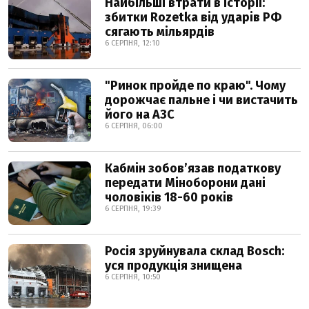
Найбільші втрати в історії:
збитки Rozetka від ударів РФ
сягають мільярдів
6 СЕРПНЯ, 12:10
"Ринок пройде по краю". Чому
дорожчає пальне і чи вистачить
його на АЗС
6 СЕРПНЯ, 06:00
Кабмін зобовʼязав податкову
передати Міноборони дані
чоловіків 18-60 років
6 СЕРПНЯ, 19:39
Росія зруйнувала склад Bosch:
уся продукція знищена
6 СЕРПНЯ, 10:50