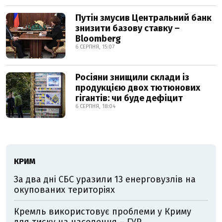
Путін змусив Центральний банк
знизити базову ставку –
Bloomberg
6 СЕРПНЯ, 15:07
Росіяни знищили склади із
продукцією двох тютюнових
гігантів: чи буде дефіцит
6 СЕРПНЯ, 18:04
КРИМ
За два дні СБС уразили 13 енерговузлів на
окупованих територіях
Кремль використовує проблеми у Криму