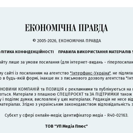
© 2005-2026, ЕКОНОМІЧНА ПРАВДА
ЛІТИКА КОНФІДЕНЦІЙНОСТІ
ПРАВИЛА ВИКОРИСТАННЯ МАТЕРІАЛІВ 
айту лише за умови посилання (для інтернет-видань - гіперпосиланн
му сайті із посиланням на агентство
"Інтерфакс-Україна"
, не підля
 будь-якій формі, інакше як з письмового дозволу агентства "Ін
НОВИНИ КОМПАНІЙ та ПОЗИЦІЯ є рекламними та публікуються на п
туються. Матеріали з плашкою СПЕЦПРОЄКТ та ЗА ПІДТРИМКИ також
 і поділяє думки, висловлені у цих матеріалах. Редакція не несе ві
атеріалах. Згідно з українським законодавством відповідальність 
Cубєкт у сфері онлайн-медіа; ідентифікатор медіа - R40-02163.
ТОВ "УП Медіа Плюс"