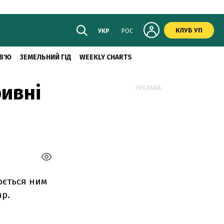
КЛУБ УП
УКР
РОС
В'Ю
ЗЕМЕЛЬНИЙ ГІД
WEEKLY CHARTS
ривні
РЕКЛАМА:
юється ним
ар.