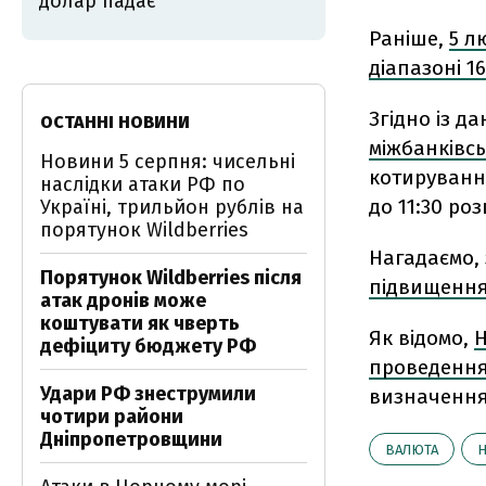
долар падає
Раніше,
5 л
діапазоні 16
Згідно із д
ОСТАННІ НОВИНИ
міжбанківс
Новини 5 серпня: чисельні
котирування
наслідки атаки РФ по
до 11:30 ро
Україні, трильйон рублів на
порятунок Wildberries
Нагадаємо,
Порятунок Wildberries після
підвищення 
атак дронів може
коштувати як чверть
Як відомо,
Н
дефіциту бюджету РФ
проведенн
Удари РФ знеструмили
визначення
чотири райони
Дніпропетровщини
ВАЛЮТА