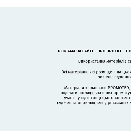
РЕКЛАМА НА САЙТІ
ПРО ПРОЄКТ
ПО
Використання матеріалів с
Всі матеріали, які розміщені на цьо
розповсюдженню в
Матеріали з плашкою PROMOTED, 
поділяти погляди, які в них промо
участь у підготовці цього контенту
судження, оприлюднені у рекламних м