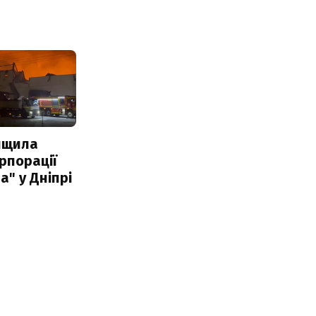
нищила
рпорації
а" у Дніпрі