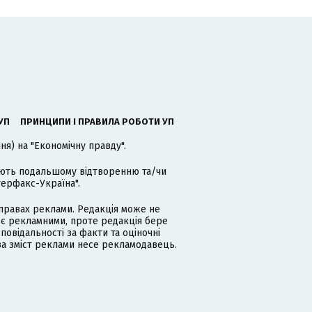
УП
ПРИНЦИПИ І ПРАВИЛА РОБОТИ УП
я) на "Економічну правду".
гають подальшому відтворенню та/чи
терфакс-Україна".
равах реклами. Редакція може не
 є рекламними, проте редакція бере
дповідальності за факти та оціночні
за зміст реклами несе рекламодавець.