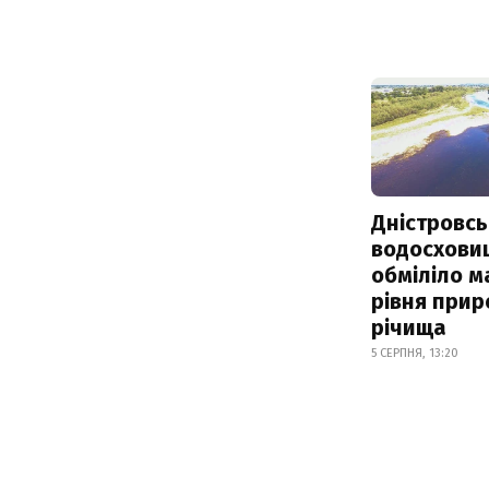
Дністровсь
водосхови
обміліло м
рівня при
річища
5 СЕРПНЯ, 13:20