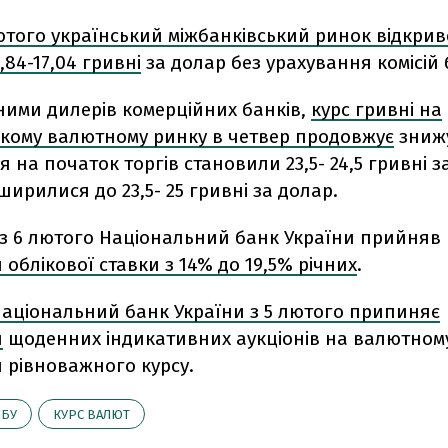
ютого український міжбанківський ринок відкрив
,84-17,04 гривні
за долар без урахування комісій 
аними дилерів комерційних банків,
курс гривні на
ькому валютному ринку в четвер продовжує
знижу
 на початок торгів становили 23,5- 24,5 гривні з
зширилися до 23,5- 25 гривні за долар.
 з 6 лютого Національний банк України прийняв
облікової ставки з 14% до 19,5% річних
.
аціональний банк України з 5 лютого припиняє
я
щоденних індикативних аукціонів на валютном
 рівноважного курсу.
НБУ
КУРС ВАЛЮТ