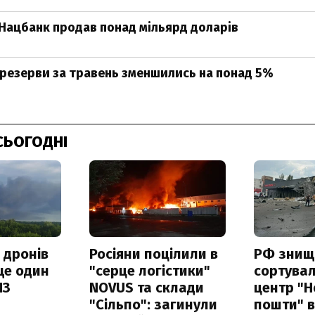
Нацбанк продав понад мільярд доларів
резерви за травень зменшились на понад 5%
СЬОГОДНІ
 дронів
Росіяни поцілили в
РФ знищ
ще один
"серце логістики"
сортува
ПЗ
NOVUS та склади
центр "Н
"Сільпо": загинули
пошти" в