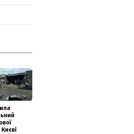
ила
льний
ової
 Києві