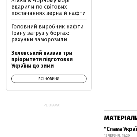
Атаки в Чорному морі
вдарили по світових
постачаннях зерна й нафти
Головний виробник нафти
Ірану загруз у боргах:
рахунки заморозили
Зеленський назвав три
пріоритети підготовки
України до зими
ВСІ НОВИНИ
РЕКЛАМА:
МАТЕРІАЛ
"Слава Украї
15 ЧЕРВНЯ, 18:20