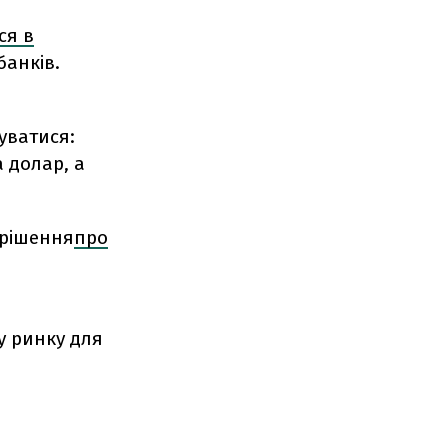
ся в
банків.
ватися:
а долар, а
 рішення
про
у ринку для