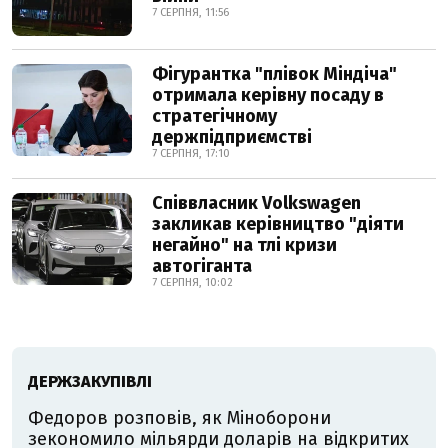
7 СЕРПНЯ, 11:56
Фігурантка "плівок Міндіча"
отримала керівну посаду в
стратегічному
держпідприємстві
7 СЕРПНЯ, 17:10
Співвласник Volkswagen
закликав керівництво "діяти
негайно" на тлі кризи
автогіганта
7 СЕРПНЯ, 10:02
ДЕРЖЗАКУПІВЛІ
Федоров розповів, як Міноборони
зекономило мільярди доларів на відкритих