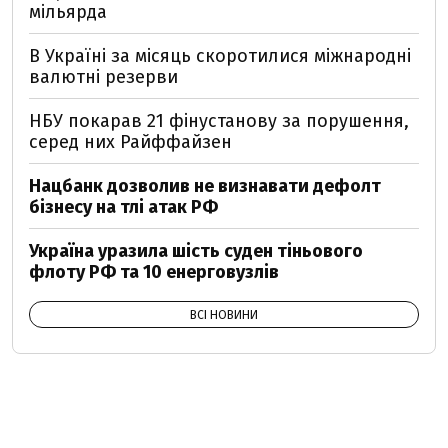
мільярда
В Україні за місяць скоротилися міжнародні
валютні резерви
НБУ покарав 21 фінустанову за порушення,
серед них Райффайзен
Нацбанк дозволив не визнавати дефолт
бізнесу на тлі атак РФ
Україна уразила шість суден тіньового
флоту РФ та 10 енерговузлів
ВСІ НОВИНИ