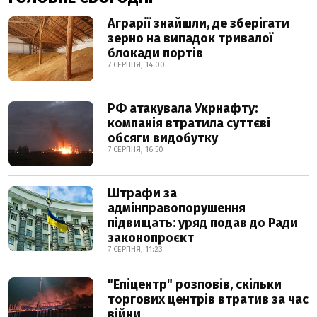
Аграрії знайшли, де зберігати
зерно на випадок тривалої
блокади портів
7 СЕРПНЯ, 14:00
РФ атакувала Укрнафту:
компанія втратила суттєві
обсяги видобутку
7 СЕРПНЯ, 16:50
Штрафи за
адмінправопорушення
підвищать: уряд подав до Ради
законопроєкт
7 СЕРПНЯ, 11:23
"Епіцентр" розповів, скільки
торгових центрів втратив за час
війни