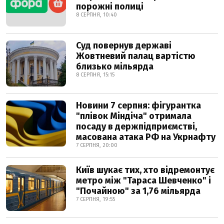
порожні полиці
8 СЕРПНЯ, 10:40
Суд повернув державі
Жовтневий палац вартістю
близько мільярда
8 СЕРПНЯ, 15:15
Новини 7 серпня: фігурантка
"плівок Міндіча" отримала
посаду в держпідприємстві,
масована атака РФ на Укрнафту
7 СЕРПНЯ, 20:00
Київ шукає тих, хто відремонтує
метро між "Тараса Шевченко" і
"Почайною" за 1,76 мільярда
7 СЕРПНЯ, 19:55