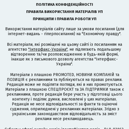
ПОЛІТИКА КОНФІДЕНЦІЙНОСТІ
ПРАВИЛА ВИКОРИСТАННЯ МАТЕРІАЛІВ УП
ПРИНЦИПИ І ПРАВИЛА РОБОТИ УП
Використання матеріалів сайту лише за умови посилання (для
інтернет-видань - гіперпосилання) на "Економічну правду".
Всі матеріали, які розміщені на цьому сайті із посиланням на
агентство
"Інтерфакс-Україна"
, не підлягають подальшому
відтворенню та/чи розповсюдженню в будь-якій формі,
інакше як з письмового дозволу агентства "Інтерфакс-
Україна".
Матеріали з плашкою PROMOTED, НОВИНИ КОМПАНІЙ та
ПОЗИЦІЯ є рекламними та публікуються на правах реклами.
Редакція може не поділяти погляди, які в них промотуються.
Матеріали з плашкою СПЕЦПРОЄКТ та ЗА ПІДТРИМКИ також є
рекламними, проте редакція бере участь у підготовці цього
контенту і поділяє думки, висловлені у цих матеріалах.
Редакція не несе відповідальності за факти та оціночні
судження, оприлюднені у рекламних матеріалах. Згідно з
українським законодавством відповідальність за зміст
реклами несе рекламодавець.