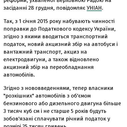
реформи, ухваленої Верховною Радою на
засіданні 28 грудня, повідомляє
УНІАН
.
Так, з 1 січня 2015 року набувають чинності
поправки до Податкового кодексу України,
згідно з якими вводиться транспортний
податок, новий акцизний збір на автобуси і
вантажний транспорт, акциз на
електродвигуни, а також відновлено
акцизний збір на переобладнання
автомобілів.
Згідно з нововведеннями, тепер власники
"розкішних" автомобілів з об'ємом
бензинового або дизельного двигуна більше
3 тисяч куб см і не старше 5 років будуть
зобов'язані сплачувати річний податок у
розмірі 25 тисяч гривень.