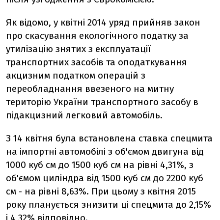
Як відомо, у квітні 2014 уряд прийняв закон
про скасування екологічного податку за
утилізацію знятих з експлуатації
транспортних засобів та оподаткування
акцизним податком операцій з
переобладнання ввезеного на митну
територію України транспортного засобу в
підакцизний легковий автомобіль.
З 14 квітня була встановлена ставка спецмита
на імпортні автомобілі з об'ємом двигуна від
1000 куб см до 1500 куб см на рівні 4,31%, з
об'ємом циліндра від 1500 куб см до 2200 куб
см - на рівні 8,63%. При цьому з квітня 2015
року планується знизити ці спецмита до 2,15%
і 4,32% відповідно.