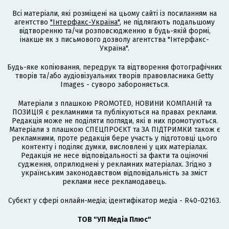
Всі матеріали, які розміщені на цьому сайті із посиланням на
агентство
"Інтерфакс-Україна"
, не підлягають подальшому
відтворенню та/чи розповсюдженню в будь-якій формі,
інакше як з письмового дозволу агентства "Інтерфакс-
Україна".
Будь-яке копіювання, передрук та відтворення фотографічних
творів та/або аудіовізуальних творів правовласника Getty
Images - суворо забороняється.
Матеріали з плашкою PROMOTED, НОВИНИ КОМПАНІЙ та
ПОЗИЦІЯ є рекламними та публікуються на правах реклами.
Редакція може не поділяти погляди, які в них промотуються.
Матеріали з плашкою СПЕЦПРОЄКТ та ЗА ПІДТРИМКИ також є
рекламними, проте редакція бере участь у підготовці цього
контенту і поділяє думки, висловлені у цих матеріалах.
Редакція не несе відповідальності за факти та оціночні
судження, оприлюднені у рекламних матеріалах. Згідно з
українським законодавством відповідальність за зміст
реклами несе рекламодавець.
Cубєкт у сфері онлайн-медіа; ідентифікатор медіа - R40-02163.
ТОВ "УП Медіа Плюс"