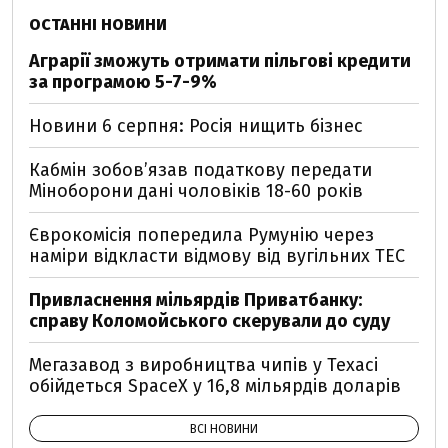
ОСТАННІ НОВИНИ
Аграрії зможуть отримати пільгові кредити
за програмою 5-7-9%
Новини 6 серпня: Росія нищить бізнес
Кабмін зобовʼязав податкову передати
Міноборони дані чоловіків 18-60 років
Єврокомісія попередила Румунію через
наміри відкласти відмову від вугільних ТЕС
Привласнення мільярдів Приватбанку:
справу Коломойського скерували до суду
Мегазавод з виробництва чипів у Техасі
обійдеться SpaceX у 16,8 мільярдів доларів
ВСІ НОВИНИ