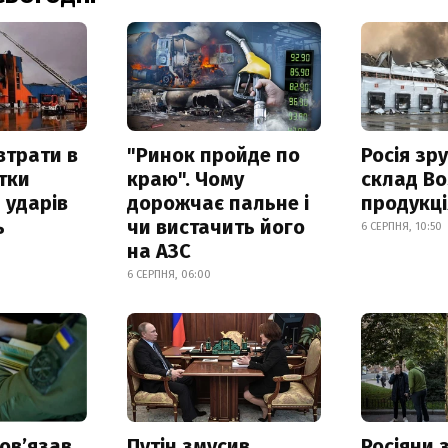
втрати в
"Ринок пройде по
Росія зр
итки
краю". Чому
склад Bo
 ударів
дорожчає пальне і
продукц
ь
чи вистачить його
6 СЕРПНЯ, 10:50
на АЗС
6 СЕРПНЯ, 06:00
овʼязав
Путін змусив
Росіяни