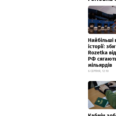
Найбільші 
історії: зб
Rozetka від
РФ сягают
мільярдів
6 СЕРПНЯ, 12:10
Кабмін зоб