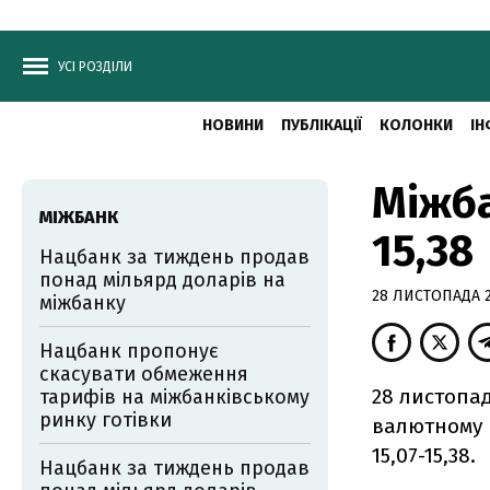
УСІ РОЗДІЛИ
НОВИНИ
ПУБЛІКАЦІЇ
КОЛОНКИ
ІН
Міжба
МІЖБАНК
15,38
Нацбанк за тиждень продав
понад мільярд доларів на
28 ЛИСТОПАДА 20
міжбанку
Нацбанк пропонує
скасувати обмеження
28 листопа
тарифів на міжбанківському
ринку готівки
валютному р
15,07-15,38.
Нацбанк за тиждень продав