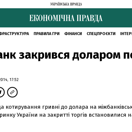
ФРАСТРУКТУРА
ПРАВИЛА ГРИ
ФІНАНСИ
СПЕЦПРОЄКТИ
ІНТЕР
нк закрився доларом п
14, 17:52
да котирування гривні до долара на міжбанківсь
инку України на закритті торгів встановилися на