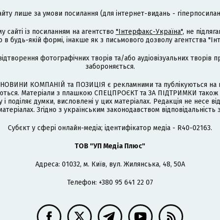
айту лише за умови посилання (для інтернет-видань - гіперпосиланн
му сайті із посиланням на агентство
"Інтерфакс-Україна"
, не підля
 будь-якій формі, інакше як з письмового дозволу агентства "Ін
відтворення фотографічних творів та/або аудіовізуальних творів п
забороняється.
НОВИНИ КОМПАНІЙ та ПОЗИЦІЯ є рекламними та публікуються на п
туються. Матеріали з плашкою СПЕЦПРОЄКТ та ЗА ПІДТРИМКИ також
 і поділяє думки, висловлені у цих матеріалах. Редакція не несе ві
атеріалах. Згідно з українським законодавством відповідальність 
Cубєкт у сфері онлайн-медіа; ідентифікатор медіа - R40-02163.
ТОВ "УП Медіа Плюс"
Адреса: 01032, м. Київ, вул. Жилянська, 48, 50А
Телефон: +380 95 641 22 07