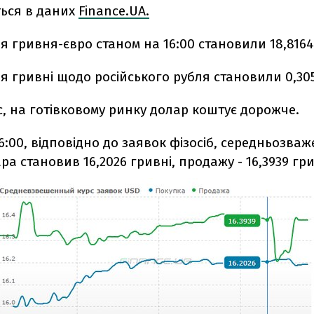
ться в даних
Finance.UA.
 гривня-євро станом на 16:00 становили 18,8164-
 гривні щодо російського рубля становили 0,3051
с, на готівковому ринку долар коштує дорожче.
6:00, відповідно до заявок фізосіб, середньозва
ара становив 16,2026 гривні, продажу - 16,3939 гри