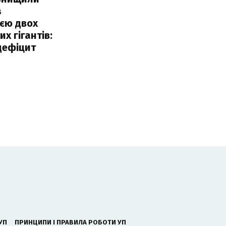
з
єю двох
х гігантів:
дефіцит
УП
ПРИНЦИПИ І ПРАВИЛА РОБОТИ УП