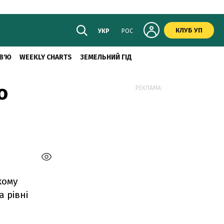
КЛУБ УП
УКР
РОС
В'Ю
WEEKLY CHARTS
ЗЕМЕЛЬНИЙ ГІД
о
РЕКЛАМА:
кому
 рівні