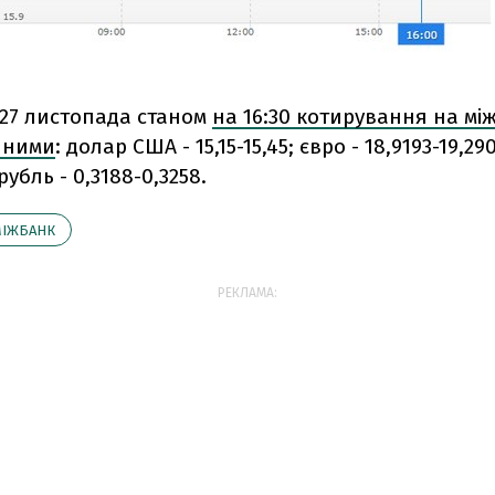
 27 листопада станом
на 16:30 котирування на мі
пними
: долар США - 15,15-15,45; євро - 18,9193-19,29
убль - 0,3188-0,3258.
МІЖБАНК
РЕКЛАМА: