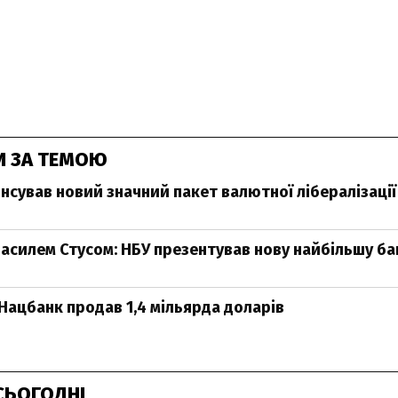
И ЗА ТЕМОЮ
нсував новий значний пакет валютної лібералізації
 Василем Стусом: НБУ презентував нову найбільшу б
Нацбанк продав 1,4 мільярда доларів
СЬОГОДНІ