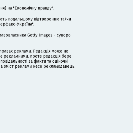
я) на "Економічну правду".
гають подальшому відтворенню та/чи
терфакс-Україна".
равовласника Getty Images - суворо
равах реклами. Редакція може не
 є рекламними, проте редакція бере
дповідальності за факти та оціночні
за зміст реклами несе рекламодавець.