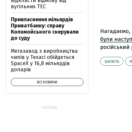
відкласти відмову від
вугільних ТЕС
Привласнення мільярдів
Приватбанку: справу
Нагадаємо,
Коломойського скерували
до суду
були насту
російський р
Мегазавод з виробництва
чипів у Техасі обійдеться
ВАЛЮТА
SpaceX у 16,8 мільярдів
доларів
ВСІ НОВИНИ
РЕКЛАМА: