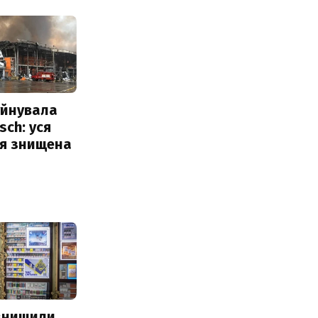
уйнувала
sch: уся
ія знищена
 знищили