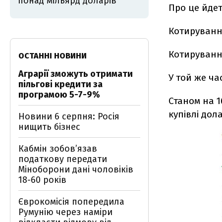
понад мільярд доларів
Про це йде
Котирування
Котирування
ОСТАННІ НОВИНИ
Аграрії зможуть отримати
У той же ча
пільгові кредити за
програмою 5-7-9%
Станом на 1
купівлі дол
Новини 6 серпня: Росія
нищить бізнес
Кабмін зобовʼязав
податкову передати
Міноборони дані чоловіків
18-60 років
Єврокомісія попередила
Румунію через наміри