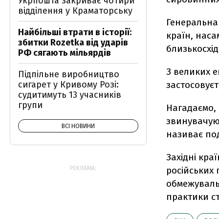
Укрпошта закриває чотири
відділення у Краматорську
Генеральна
Найбільші втрати в історії:
країн, нас
збитки Rozetka від ударів
близькосхід
РФ сягають мільярдів
З великих 
Підпільне виробництво
сигарет у Кривому Розі:
застосовуєт
судитимуть 13 учасників
групи
Нагадаємо, 
звинувачуют
ВСІ НОВИНИ
називає по
Західні кра
РЕКЛАМА:
російських 
обмежуваль
практики ст