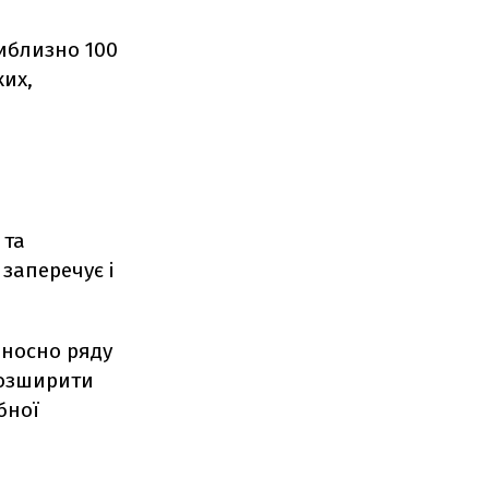
иблизно 100
их,
 та
 заперечує і
ідносно ряду
 розширити
бної