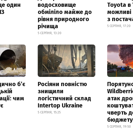
ще один
водосховище
Toyota в 
ПЗ
обміліло майже до
можливі
рівня природного
з поста
річища
5 СЕРПНЯ, 17:20
5 СЕРПНЯ, 13:20
дично б’є
Росіяни повністю
Порятун
ькій
знищили
Wildberri
ації: чим
логістичний склад
атак дро
ує
Intertop Ukraine
коштува
чверть д
5 СЕРПНЯ, 15:25
бюджету
5 СЕРПНЯ, 19:50