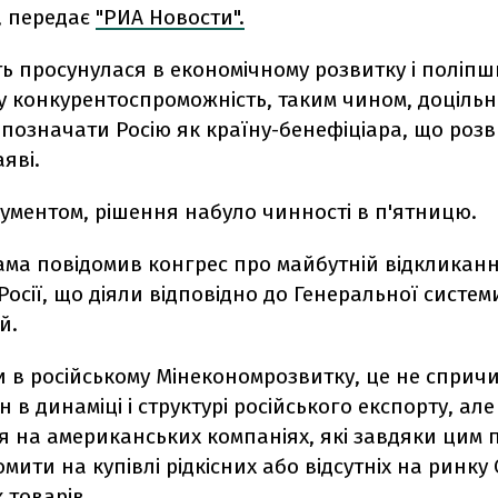
, передає
"РИА Новости".
ть просунулася в економічному розвитку і поліп
у конкурентоспроможність, таким чином, доціль
означати Росію як країну-бенефіціара, що розви
яві.
кументом, рішення набуло чинності в п'ятницю.
ама повідомив конгрес про майбутній відкликан
Росії, що діяли відповідно до Генеральної систем
й.
и в російському Мінекономрозвитку, це не сприч
н в динаміці і структурі російського експорту, але
 на американських компаніях, які завдяки цим 
мити на купівлі рідкісних або відсутніх на ринку
 товарів.