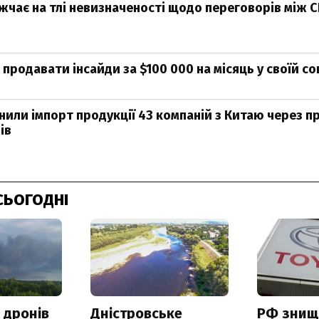
чає на тлі невизначеності щодо переговорів між 
 продавати інсайди за $100 000 на місяць у своїй с
или імпорт продукції 43 компаній з Китаю через п
ів
СЬОГОДНІ
 дронів
Дністровське
РФ знищ