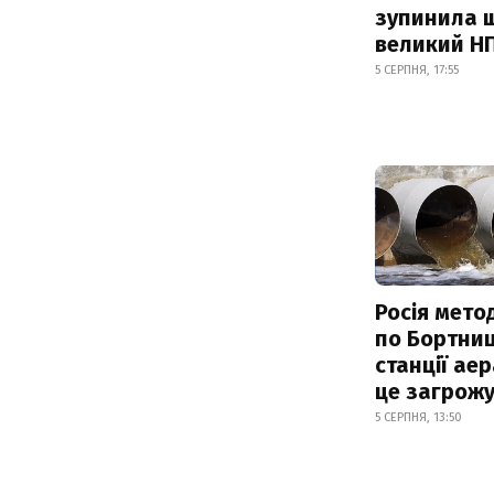
зупинила 
великий Н
5 СЕРПНЯ, 17:55
Росія мето
по Бортниц
станції аер
це загрож
5 СЕРПНЯ, 13:50