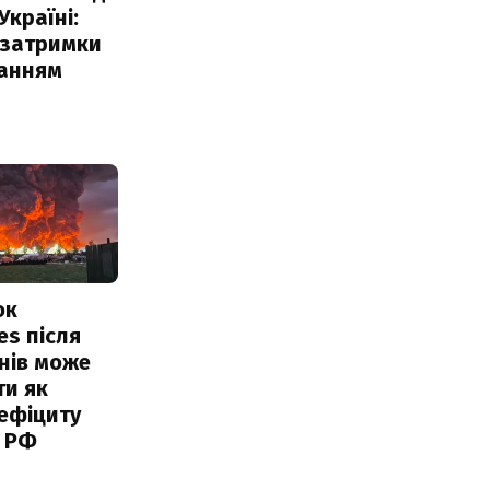
Україні:
 затримки
чанням
ок
es після
нів може
ти як
ефіциту
 РФ