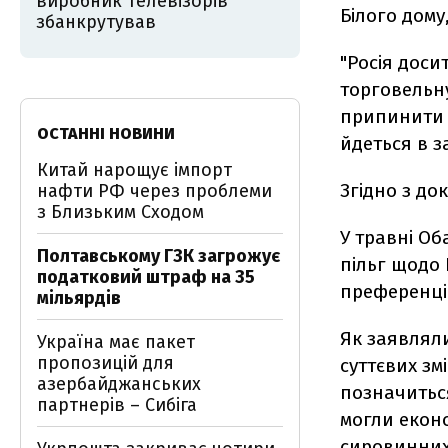
виробник телевізорів
Білого дому
збанкрутував
"Росія доси
торговельн
припинити п
ОСТАННІ НОВИНИ
йдеться в за
Китай нарощує імпорт
Згідно з до
нафти РФ через проблеми
з Близьким Сходом
У травні Об
Полтавському ГЗК загрожує
пільг щодо 
податковий штраф на 35
преференці
мільярдів
Як заявлял
Україна має пакет
пропозицій для
суттєвих змі
азербайджанських
позначиться
партнерів – Сибіга
могли еконо
сировинних