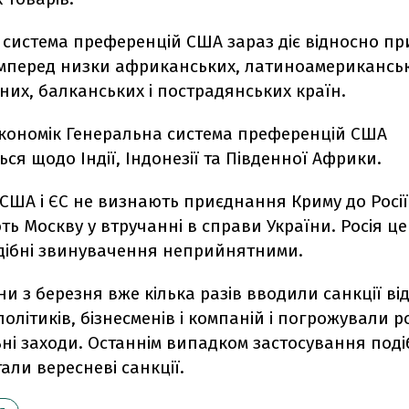
 система преференцій США зараз діє відносно пр
амперед низки африканських, латиноамериканськ
них, балканських і пострадянських країн.
економік Генеральна система преференцій США
ься щодо Індії, Індонезії та Південної Африки.
США і ЄС не визнають приєднання Криму до Росії
ь Москву у втручанні в справи України. Росія це
дібні звинувачення неприйнятними.
їни з березня вже кілька разів вводили санкції в
політиків, бізнесменів і компаній і погрожували
ні заходи. Останнім випадком застосування поді
али вересневі санкції.