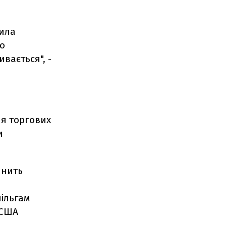
шила
но
вається", -
ня торгових
и
инить
пільгам
 США