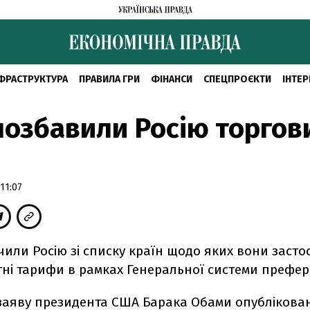
ФРАСТРУКТУРА
ПРАВИЛА ГРИ
ФІНАНСИ
СПЕЦПРОЄКТИ
ІНТЕР
озбавили Росію торгов
11:07
или Росію зі списку країн щодо яких вони засто
тні тарифи в рамках Генеральної системи префер
 заяву президента США Барака Обами опублікован