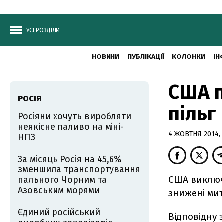
УСІ РОЗДІЛИ
НОВИНИ
ПУБЛІКАЦІЇ
КОЛОНКИ
ІН
США п
РОСІЯ
пільг
Росіяни хочуть виробляти
неякісне паливо на міні-
4 ЖОВТНЯ 2014, 
НПЗ
За місяць Росія на 45,6%
зменшила транспортування
США виключ
пального Чорним та
Азовським морями
знижені ми
Єдиний російський
Відповідну