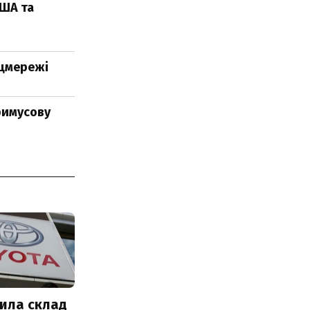
США та
оцмережі
римусову
ила склад