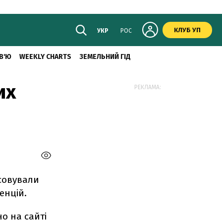
КЛУБ УП
УКР
РОС
В'Ю
WEEKLY CHARTS
ЗЕМЕЛЬНИЙ ГІД
их
РЕКЛАМА:
совували
енцій.
о на сайті