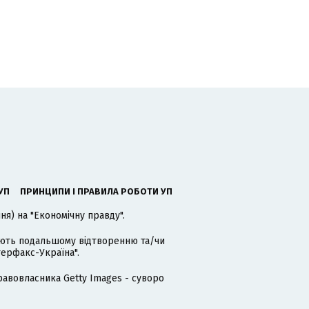
УП
ПРИНЦИПИ І ПРАВИЛА РОБОТИ УП
я) на "Економічну правду".
гають подальшому відтворенню та/чи
терфакс-Україна".
равовласника Getty Images - суворо