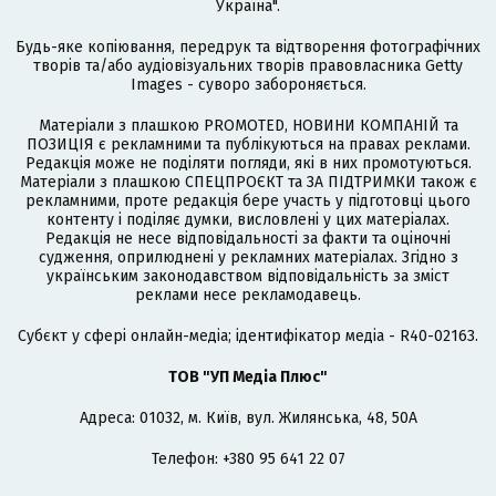
Україна".
Будь-яке копіювання, передрук та відтворення фотографічних
творів та/або аудіовізуальних творів правовласника Getty
Images - суворо забороняється.
Матеріали з плашкою PROMOTED, НОВИНИ КОМПАНІЙ та
ПОЗИЦІЯ є рекламними та публікуються на правах реклами.
Редакція може не поділяти погляди, які в них промотуються.
Матеріали з плашкою СПЕЦПРОЄКТ та ЗА ПІДТРИМКИ також є
рекламними, проте редакція бере участь у підготовці цього
контенту і поділяє думки, висловлені у цих матеріалах.
Редакція не несе відповідальності за факти та оціночні
судження, оприлюднені у рекламних матеріалах. Згідно з
українським законодавством відповідальність за зміст
реклами несе рекламодавець.
Cубєкт у сфері онлайн-медіа; ідентифікатор медіа - R40-02163.
ТОВ "УП Медіа Плюс"
Адреса: 01032, м. Київ, вул. Жилянська, 48, 50А
Телефон: +380 95 641 22 07