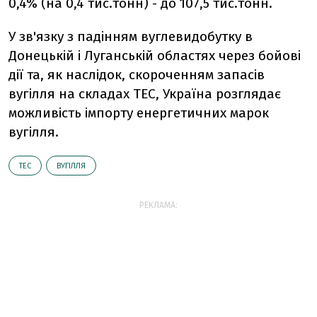
0,4% (на 0,4 тис.тонн) - до 107,5 тис.тонн.
У зв'язку з падінням вуглевидобутку в
Донецькій і Луганській областях через бойові
дії та, як наслідок, скороченням запасів
вугілля на складах ТЕС, Україна розглядає
можливість імпорту енергетичних марок
вугілля.
ТЕС
ВУГІЛЛЯ
РЕКЛАМА: