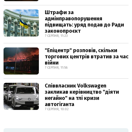
Штрафи за
адмінправопорушення
підвищать: уряд подав до Ради
законопроєкт
7 СЕРПНЯ, 11:23
"Епіцентр" розповів, скільки
торгових центрів втратив за час
війни
7 СЕРПНЯ, 11:56
Співвласник Volkswagen
закликав керівництво "діяти
негайно" на тлі кризи
автогіганта
7 СЕРПНЯ, 10:02