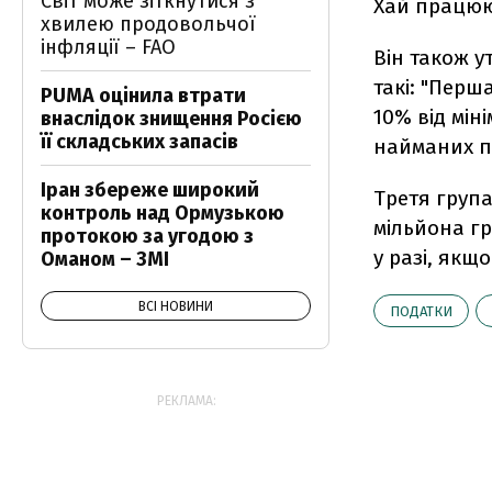
Світ може зіткнутися з
Хай працюют
хвилею продовольчої
інфляції – FAO
Він також у
такі: "Перш
PUMA оцінила втрати
10% від мін
внаслідок знищення Росією
її складських запасів
найманих пр
Іран збереже широкий
Третя група
контроль над Ормузькою
мільйона гр
протокою за угодою з
у разі, якщ
Оманом – ЗМІ
ВСІ НОВИНИ
ПОДАТКИ
РЕКЛАМА: