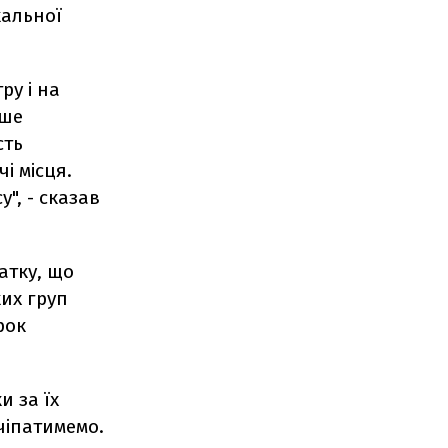
кальної
ру і на
ише
сть
і місця.
", - сказав
атку, що
их груп
рок
и за їх
чіпатимемо.