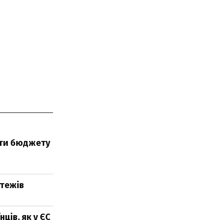
ути бюджету
атежів
ців, як у ЄС