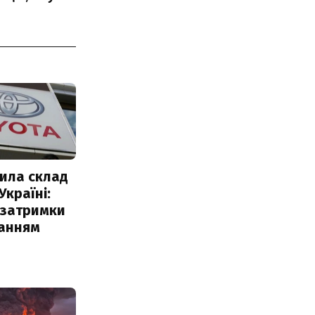
ила склад
Україні:
 затримки
чанням