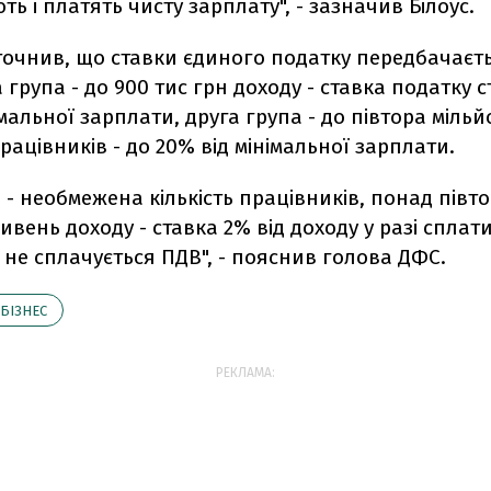
ь і платять чисту зарплату", - зазначив Білоус.
точнив, що ставки єдиного податку передбачаєт
а група - до 900 тис грн доходу - ставка податку
імальної зарплати, друга група - до півтора мільйо
ацівників - до 20% від мінімальної зарплати.
 - необмежена кількість працівників, понад півт
ивень доходу - ставка 2% від доходу у разі сплати
о не сплачується ПДВ", - пояснив голова ДФС.
БІЗНЕС
РЕКЛАМА: