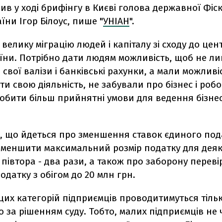
ив у ході брифінгу в Києві голова державної Фіс
їни Ігор Білоус, пише "
УНІАН
".
велику міграцію людей і капіталу зі сходу до цент
їни. Потрібно дати людям можливість, щоб не л
свої валізи і банківські рахунки, а мали можливі
и свою діяльність, не забували про бізнес і робоч
обити більш прийнятні умови для ведення бізнесу
в, що йдеться про зменшення ставок єдиного под
зменшити максимальний розмір податку для деяк
 півтора - два рази, а також про заборону переві
одатку з обігом до 20 млн грн.
цих категорій підприємців проводитимуться тільк
 за рішенням суду. Тобто, малих підприємців не 