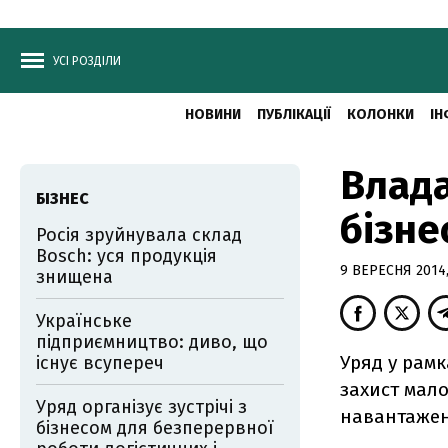
УСІ РОЗДІЛИ
НОВИНИ
ПУБЛІКАЦІЇ
КОЛОНКИ
ІН
Влада
БІЗНЕС
бізне
Росія зруйнувала склад
Bosch: уся продукція
9 ВЕРЕСНЯ 2014,
знищена
Українське
підприємництво: диво, що
Уряд у рам
існує всупереч
захист мало
Уряд організує зустрічі з
навантажен
бізнесом для безперервної