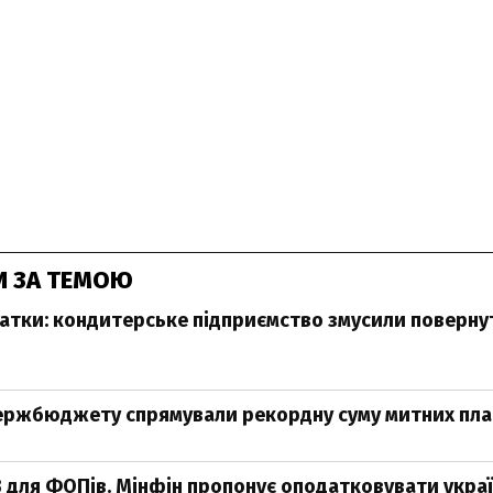
И ЗА ТЕМОЮ
датки: кондитерське підприємство змусили поверн
держбюджету спрямували рекордну суму митних пл
 для ФОПів. Мінфін пропонує оподатковувати україн