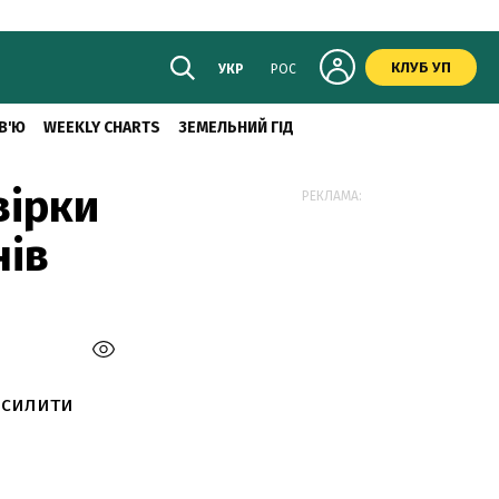
КЛУБ УП
УКР
РОС
В'Ю
WEEKLY CHARTS
ЗЕМЕЛЬНИЙ ГІД
вірки
РЕКЛАМА:
нів
осилити