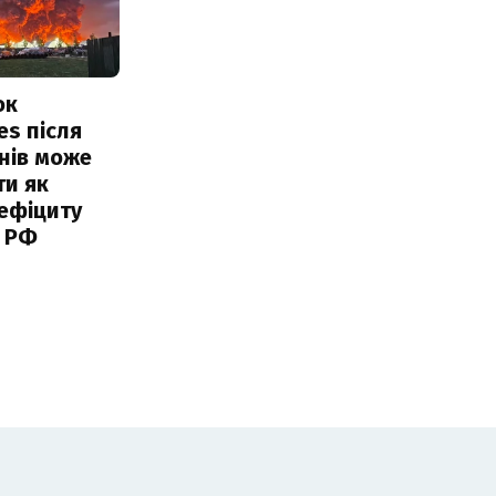
ок
es після
нів може
ти як
ефіциту
 РФ