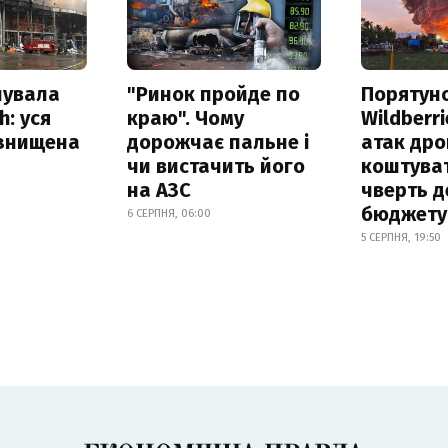
нувала
"Ринок пройде по
Порятун
h: уся
краю". Чому
Wildberri
 знищена
дорожчає пальне і
атак дро
чи вистачить його
коштува
на АЗС
чверть д
бюджету
6 СЕРПНЯ, 06:00
5 СЕРПНЯ, 19:50