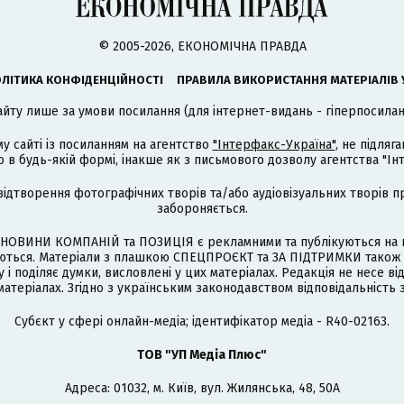
© 2005-2026, ЕКОНОМІЧНА ПРАВДА
ЛІТИКА КОНФІДЕНЦІЙНОСТІ
ПРАВИЛА ВИКОРИСТАННЯ МАТЕРІАЛІВ 
айту лише за умови посилання (для інтернет-видань - гіперпосиланн
му сайті із посиланням на агентство
"Інтерфакс-Україна"
, не підля
 будь-якій формі, інакше як з письмового дозволу агентства "Ін
відтворення фотографічних творів та/або аудіовізуальних творів п
забороняється.
НОВИНИ КОМПАНІЙ та ПОЗИЦІЯ є рекламними та публікуються на п
туються. Матеріали з плашкою СПЕЦПРОЄКТ та ЗА ПІДТРИМКИ також
 і поділяє думки, висловлені у цих матеріалах. Редакція не несе ві
атеріалах. Згідно з українським законодавством відповідальність 
Cубєкт у сфері онлайн-медіа; ідентифікатор медіа - R40-02163.
ТОВ "УП Медіа Плюс"
Адреса: 01032, м. Київ, вул. Жилянська, 48, 50А