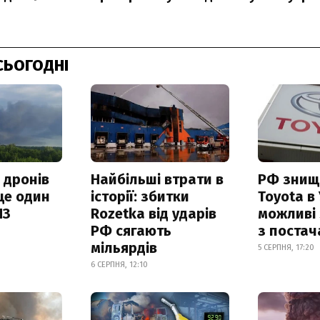
СЬОГОДНІ
 дронів
Найбільші втрати в
РФ знищ
ще один
історії: збитки
Toyota в 
ПЗ
Rozetka від ударів
можливі
РФ сягають
з поста
мільярдів
5 СЕРПНЯ, 17:20
6 СЕРПНЯ, 12:10