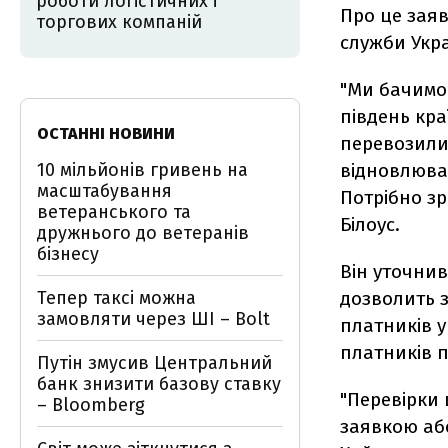
роботи логістичних і
Про це заяв
торгових компаній
служби Укра
"Ми бачимо 
південь кра
ОСТАННІ НОВИНИ
перевозили 
10 мільйонів гривень на
відновлюват
масштабування
Потрібно зр
ветеранського та
Білоус.
дружнього до ветеранів
бізнесу
Він уточни
Тепер таксі можна
дозволить 
замовляти через ШІ – Bolt
платників у
платників п
Путін змусив Центральний
банк знизити базову ставку
"Перевірки 
– Bloomberg
заявкою або