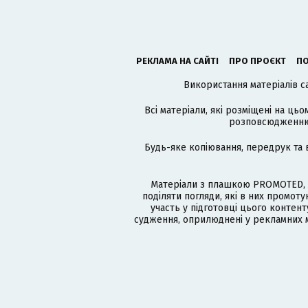
РЕКЛАМА НА САЙТІ
ПРО ПРОЄКТ
ПО
Використання матеріалів с
Всі матеріали, які розміщені на цьо
розповсюдженню в
Будь-яке копіювання, передрук та 
Матеріали з плашкою PROMOTED, 
поділяти погляди, які в них промо
участь у підготовці цього контенту
судження, оприлюднені у рекламних м