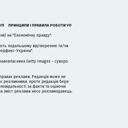
УП
ПРИНЦИПИ І ПРАВИЛА РОБОТИ УП
я) на "Економічну правду".
гають подальшому відтворенню та/чи
терфакс-Україна".
равовласника Getty Images - суворо
равах реклами. Редакція може не
 є рекламними, проте редакція бере
дповідальності за факти та оціночні
за зміст реклами несе рекламодавець.