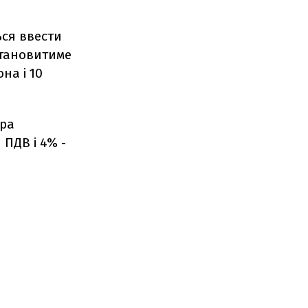
ься ввести
 становитиме
на і 10
ора
 ПДВ і 4% -