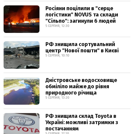
Росіяни поцілили в "серце
логістики" NOVUS та склади
"Сільпо": загинули 6 людей
5 СЕРПНЯ, 12:30
РФ знищила сортувальний
центр "Нової пошти" в Києві
5 СЕРПНЯ, 10:10
Дністровське водосховище
обміліло майже до рівня
природного річища
5 СЕРПНЯ, 13:20
РФ знищила склад Toyota в
Україні: можливі затримки з
постачанням
5 СЕРПНЯ, 17:20