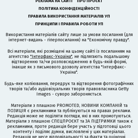
РЕКЛАМА НА САЙТІ
ПРО ПРОЄКТ
ПОЛІТИКА КОНФІДЕНЦІЙНОСТІ
ПРАВИЛА ВИКОРИСТАННЯ МАТЕРІАЛІВ УП
ПРИНЦИПИ І ПРАВИЛА РОБОТИ УП
Використання матеріалів сайту лише за умови посилання (для
інтернет-видань - гіперпосилання) на "Економічну правду".
Всі матеріали, які розміщені на цьому сайті із посиланням на
агентство
"Інтерфакс-Україна"
, не підлягають подальшому
відтворенню та/чи розповсюдженню в будь-якій формі,
інакше як з письмового дозволу агентства "Інтерфакс-
Україна".
Будь-яке копіювання, передрук та відтворення фотографічних
творів та/або аудіовізуальних творів правовласника Getty
Images - суворо забороняється.
Матеріали з плашкою PROMOTED, НОВИНИ КОМПАНІЙ та
ПОЗИЦІЯ є рекламними та публікуються на правах реклами.
Редакція може не поділяти погляди, які в них промотуються.
Матеріали з плашкою СПЕЦПРОЄКТ та ЗА ПІДТРИМКИ також є
рекламними, проте редакція бере участь у підготовці цього
контенту і поділяє думки, висловлені у цих матеріалах.
Редакція не несе відповідальності за факти та оціночні