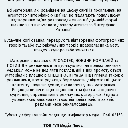
Всі матеріали, які розміщені на цьому сайті із посиланням на
агентство
"Інтерфакс-Україна"
, не підлягають подальшому
відтворенню та/чи розповсюдженню в будь-якій формі,
інакше як з письмового дозволу агентства "Інтерфакс-
Україна".
Будь-яке копіювання, передрук та відтворення фотографічних
творів та/або аудіовізуальних творів правовласника Getty
Images - суворо забороняється.
Матеріали з плашкою PROMOTED, НОВИНИ КОМПАНІЙ та
ПОЗИЦІЯ є рекламними та публікуються на правах реклами.
Редакція може не поділяти погляди, які в них промотуються.
Матеріали з плашкою СПЕЦПРОЄКТ та ЗА ПІДТРИМКИ також є
рекламними, проте редакція бере участь у підготовці цього
контенту і поділяє думки, висловлені у цих матеріалах.
Редакція не несе відповідальності за факти та оціночні
судження, оприлюднені у рекламних матеріалах. Згідно з
українським законодавством відповідальність за зміст
реклами несе рекламодавець.
Cубєкт у сфері онлайн-медіа; ідентифікатор медіа - R40-02163.
ТОВ "УП Медіа Плюс"