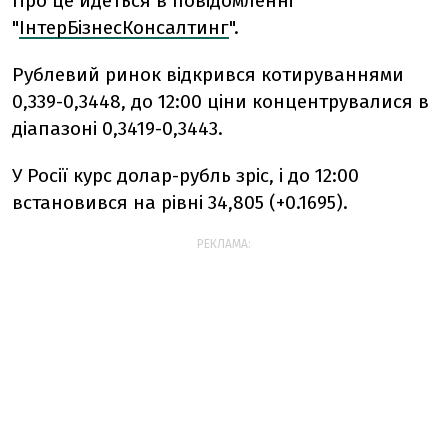
Про це йдеться в повідомленні
"
ІнтерБізнесКонсалтинг
".
Рублевий ринок відкрився котируваннями
0,339-0,3448, до 12:00 ціни концентрувалися в
діапазоні 0,3419-0,3443.
У Росії курс долар-рубль зріс, і до 12:00
встановився на рівні 34,805 (+0.1695).
РЕКЛАМА: