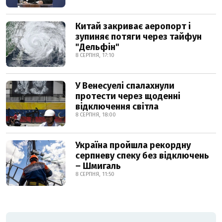
Китай закриває аеропорт і
зупиняє потяги через тайфун
"Дельфін"
8 СЕРПНЯ, 17:10
У Венесуелі спалахнули
протести через щоденні
відключення світла
8 СЕРПНЯ, 18:00
Україна пройшла рекордну
серпневу спеку без відключень
– Шмигаль
8 СЕРПНЯ, 11:50