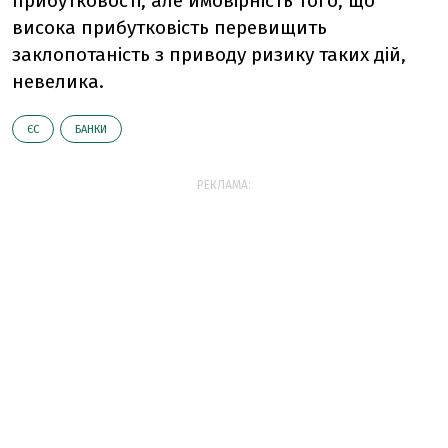
прибутковості, але ймовірність того, що
висока прибутковість перевищить
заклопотаність з приводу ризику таких дій,
невелика.
ЄС
БАНКИ
РЕКЛАМА: