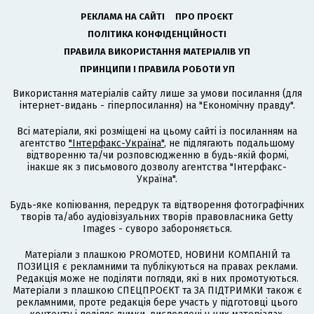
РЕКЛАМА НА САЙТІ
ПРО ПРОЄКТ
ПОЛІТИКА КОНФІДЕНЦІЙНОСТІ
ПРАВИЛА ВИКОРИСТАННЯ МАТЕРІАЛІВ УП
ПРИНЦИПИ І ПРАВИЛА РОБОТИ УП
Використання матеріалів сайту лише за умови посилання (для
інтернет-видань - гіперпосилання) на "Економічну правду".
Всі матеріали, які розміщені на цьому сайті із посиланням на
агентство
"Інтерфакс-Україна"
, не підлягають подальшому
відтворенню та/чи розповсюдженню в будь-якій формі,
інакше як з письмового дозволу агентства "Інтерфакс-
Україна".
Будь-яке копіювання, передрук та відтворення фотографічних
творів та/або аудіовізуальних творів правовласника Getty
Images - суворо забороняється.
Матеріали з плашкою PROMOTED, НОВИНИ КОМПАНІЙ та
ПОЗИЦІЯ є рекламними та публікуються на правах реклами.
Редакція може не поділяти погляди, які в них промотуються.
Матеріали з плашкою СПЕЦПРОЄКТ та ЗА ПІДТРИМКИ також є
рекламними, проте редакція бере участь у підготовці цього