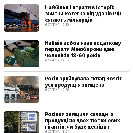
Найбільші втрати в історії:
збитки Rozetka від ударів РФ
сягають мільярдів
6 СЕРПНЯ, 12:10
Кабмін зобовʼязав податкову
передати Міноборони дані
чоловіків 18-60 років
6 СЕРПНЯ, 19:39
Росія зруйнувала склад Bosch:
уся продукція знищена
6 СЕРПНЯ, 10:50
Росіяни знищили склади із
продукцією двох тютюнових
гігантів: чи буде дефіцит
6 СЕРПНЯ, 18:04