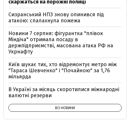
скаржаться на порожні полиці
Сизранський НПЗ знову опинився під
атакою: спалахнула пожежа
Новини 7 серпня: фігурантка "плівок
Міндіча" отримала посаду в
держпідприємстві, масована атака РФ на
Укрнафту
Київ шукає тих, хто відремонтує метро між
"Тараса Шевченко" і "Почайною" за 1,76
мільярда
В Україні за місяць скоротилися міжнародні
валютні резерви
ВСІ НОВИНИ