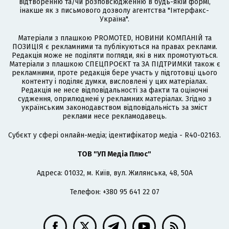
відтворенню та/чи розповсюдженню в будь-якій формі,
інакше як з письмового дозволу агентства "Інтерфакс-
Україна".
Матеріали з плашкою PROMOTED, НОВИНИ КОМПАНІЙ та
ПОЗИЦІЯ є рекламними та публікуються на правах реклами.
Редакція може не поділяти погляди, які в них промотуються.
Матеріали з плашкою СПЕЦПРОЄКТ та ЗА ПІДТРИМКИ також є
рекламними, проте редакція бере участь у підготовці цього
контенту і поділяє думки, висловлені у цих матеріалах.
Редакція не несе відповідальності за факти та оціночні
судження, оприлюднені у рекламних матеріалах. Згідно з
українським законодавством відповідальність за зміст
реклами несе рекламодавець.
Cубєкт у сфері онлайн-медіа; ідентифікатор медіа - R40-02163.
ТОВ "УП Медіа Плюс"
Адреса: 01032, м. Київ, вул. Жилянська, 48, 50А
Телефон: +380 95 641 22 07