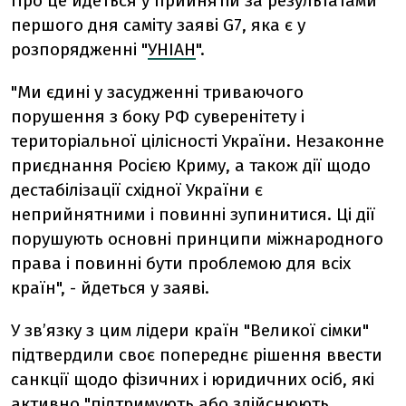
Про це йдеться у прийнятій за результатами
першого дня саміту заяві G7, яка є у
розпорядженні "
УНІАН
".
"Ми єдині у засудженні триваючого
порушення з боку РФ суверенітету і
територіальної цілісності України. Незаконне
приєднання Росією Криму, а також дії щодо
дестабілізації східної України є
неприйнятними і повинні зупинитися. Ці дії
порушують основні принципи міжнародного
права і повинні бути проблемою для всіх
країн", - йдеться у заяві.
У зв’язку з цим лідери країн "Великої сімки"
підтвердили своє попереднє рішення ввести
санкції щодо фізичних і юридичних осіб, які
активно "підтримують або здійснюють