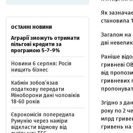
Як зазначає
становила 1
ОСТАННІ НОВИНИ
Загалом на 
Аграрії зможуть отримати
дві невелик
пільгові кредити за
програмою 5-7-9%
Раніше відо
Новини 6 серпня: Росія
гривневі ОВ
нищить бізнес
від пропози
гривневих п
Кабмін зобовʼязав
пропонувати
податкову передати
Міноборони дані чоловіків
18-60 років
Згідно з да
року по 2 
Єврокомісія попередила
млрд гривен
Румунію через наміри
гривень на 
відкласти відмову від