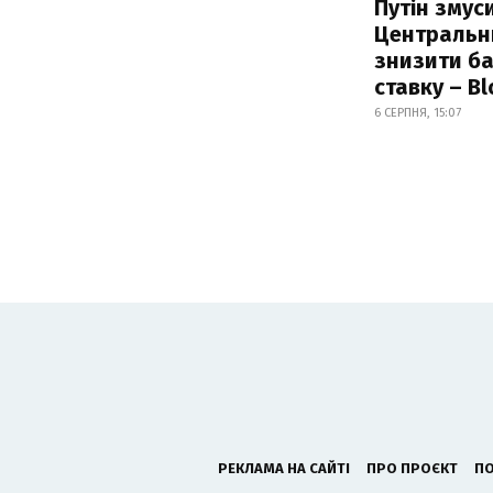
Путін змус
Центральн
знизити б
ставку – B
6 СЕРПНЯ, 15:07
РЕКЛАМА НА САЙТІ
ПРО ПРОЄКТ
ПО