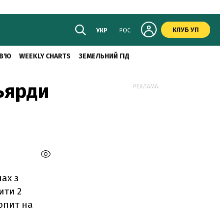
КЛУБ УП
УКР
РОС
В'Ю
WEEKLY CHARTS
ЗЕМЕЛЬНИЙ ГІД
ьярди
РЕКЛАМА:
ах з
ити 2
попит на