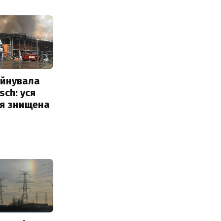
уйнувала
sch: уся
ія знищена