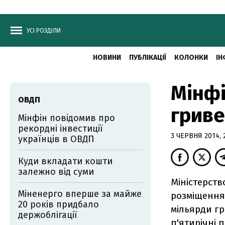
УСІ РОЗДІЛИ
НОВИНИ
ПУБЛІКАЦІЇ
КОЛОНКИ
ІН
Мінфі
ОВДП
грив
Мінфін повідомив про
рекордні інвестиції
3 ЧЕРВНЯ 2014, 
українців в ОВДП
Куди вкладати кошти
залежно від суми
Міністерств
Міненерго вперше за майже
розміщення
20 років придбало
мільярди гр
держоблігації
п'ятирічні 