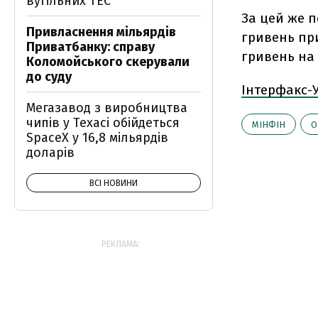
вугільних ТЕС
За цей же п
Привласнення мільярдів
гривень при
Приватбанку: справу
гривень на 
Коломойського скерували
до суду
Інтерфакс-
Мегазавод з виробництва
чипів у Техасі обійдеться
МІНФІН
О
SpaceX у 16,8 мільярдів
доларів
ВСІ НОВИНИ
РЕКЛАМА: