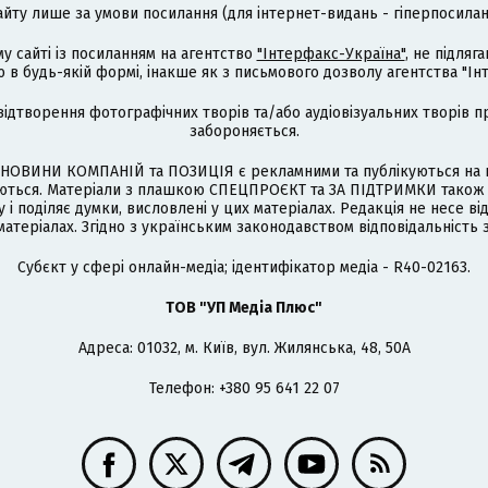
айту лише за умови посилання (для інтернет-видань - гіперпосиланн
му сайті із посиланням на агентство
"Інтерфакс-Україна"
, не підля
 будь-якій формі, інакше як з письмового дозволу агентства "Ін
відтворення фотографічних творів та/або аудіовізуальних творів п
забороняється.
НОВИНИ КОМПАНІЙ та ПОЗИЦІЯ є рекламними та публікуються на п
туються. Матеріали з плашкою СПЕЦПРОЄКТ та ЗА ПІДТРИМКИ також
 і поділяє думки, висловлені у цих матеріалах. Редакція не несе ві
атеріалах. Згідно з українським законодавством відповідальність 
Cубєкт у сфері онлайн-медіа; ідентифікатор медіа - R40-02163.
ТОВ "УП Медіа Плюс"
Адреса: 01032, м. Київ, вул. Жилянська, 48, 50А
Телефон: +380 95 641 22 07