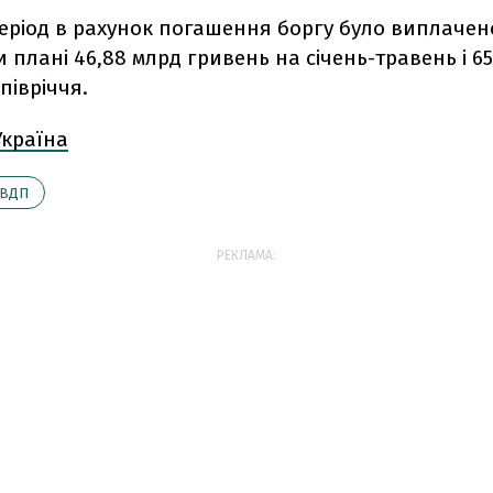
еріод в рахунок погашення боргу було виплачено
 плані 46,88 млрд гривень на січень-травень і 6
півріччя.
Україна
ВДП
РЕКЛАМА: