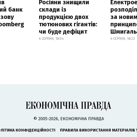
ив
Росіяни знищили
Електрое
ий банк
склади із
розподі
азову
продукцією двох
за нови
loomberg
тютюнових гігантів:
принцип
чи буде дефіцит
Шмигал
6 СЕРПНЯ, 18:04
6 СЕРПНЯ, 18:23
© 2005-2026, ЕКОНОМІЧНА ПРАВДА
ЛІТИКА КОНФІДЕНЦІЙНОСТІ
ПРАВИЛА ВИКОРИСТАННЯ МАТЕРІАЛІВ 