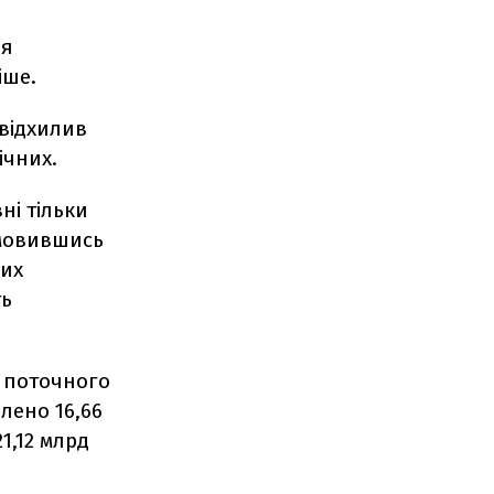
ня
іше.
 відхилив
ічних.
ні тільки
дмовившись
вих
ть
у поточного
лено 16,66
1,12 млрд