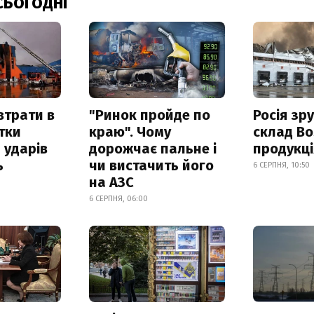
СЬОГОДНІ
втрати в
"Ринок пройде по
Росія зр
итки
краю". Чому
склад Bo
 ударів
дорожчає пальне і
продукц
ь
чи вистачить його
6 СЕРПНЯ, 10:50
на АЗС
6 СЕРПНЯ, 06:00