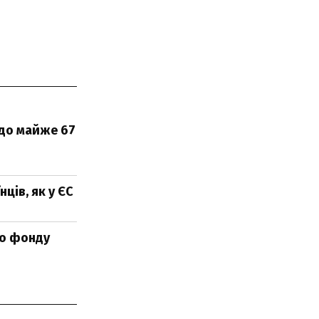
 до майже 67
ців, як у ЄС
го фонду