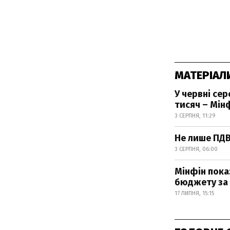
МАТЕРІАЛ
У червні се
тисяч – Мін
3 СЕРПНЯ, 11:29
Не лише ПДВ
3 СЕРПНЯ, 06:00
Мінфін пока
бюджету за 
17 ЛИПНЯ, 15:15