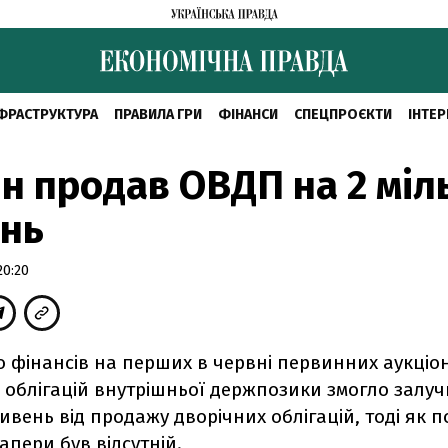
ФРАСТРУКТУРА
ПРАВИЛА ГРИ
ФІНАНСИ
СПЕЦПРОЄКТИ
ІНТЕР
н продав ОВДП на 2 міл
ень
20:20
о фінансів на перших в червні первинних аукціон
 облігацій внутрішньої держпозики змогло залуч
ивень від продажу дворічних облігацій, тоді як 
папери був відсутній.