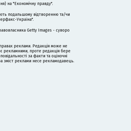
я) на "Економічну правду".
гають подальшому відтворенню та/чи
терфакс-Україна".
равовласника Getty Images - суворо
равах реклами. Редакція може не
 є рекламними, проте редакція бере
дповідальності за факти та оціночні
за зміст реклами несе рекламодавець.