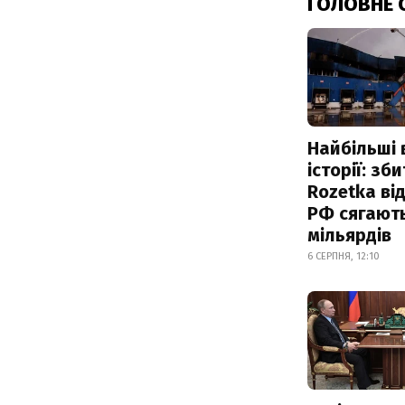
ГОЛОВНЕ 
Найбільші 
історії: зб
Rozetka від
РФ сягают
мільярдів
6 СЕРПНЯ, 12:10