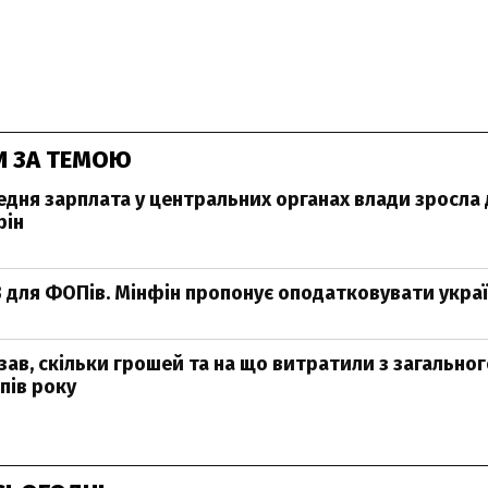
И ЗА ТЕМОЮ
редня зарплата у центральних органах влади зросла
фін
 для ФОПів. Мінфін пропонує оподатковувати україн
зав, скільки грошей та на що витратили з загально
пів року