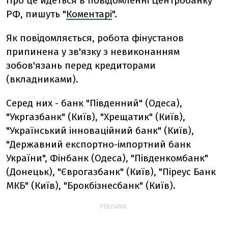
Про це йдеться в повідомленні Центробанку
РФ, пишуть "
Коментарі
".
Як повідомляється, робота фінустанов
припинена у зв'язку з невиконанням
зобов'язань перед кредиторами
(вкладниками).
Серед них - банк "Південний" (Одеса),
"Укргазбанк" (Київ), "Хрещатик" (Київ),
"Український інноваційний банк" (Київ),
"Державний експортно-імпортний банк
України", Фінбанк (Одеса), "Південкомбанк"
(Донецьк), "Єврогазбанк" (Київ), "Піреус Банк
МКБ" (Київ), "Брокбізнесбанк" (Київ).
РЕКЛАМА: