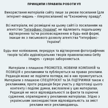
ПРИНЦИПИ І ПРАВИЛА РОБОТИ УП
Використання матеріалів сайту лише за умови посилання (для
інтернет-видань - гіперпосилання) на "Економічну правду".
Всі матеріали, які розміщені на цьому сайті із посиланням на
агентство
"Інтерфакс-Україна"
, не підлягають подальшому
відтворенню та/чи розповсюдженню в будь-якій формі,
інакше як з письмового дозволу агентства "Інтерфакс-
Україна".
Будь-яке копіювання, передрук та відтворення фотографічних
творів та/або аудіовізуальних творів правовласника Getty
Images - суворо забороняється.
Матеріали з плашкою PROMOTED, НОВИНИ КОМПАНІЙ та
ПОЗИЦІЯ є рекламними та публікуються на правах реклами.
Редакція може не поділяти погляди, які в них промотуються.
Матеріали з плашкою СПЕЦПРОЄКТ та ЗА ПІДТРИМКИ також є
рекламними, проте редакція бере участь у підготовці цього
контенту і поділяє думки, висловлені у цих матеріалах.
Редакція не несе відповідальності за факти та оціночні
судження, оприлюднені у рекламних матеріалах. Згідно з
українським законодавством відповідальність за зміст
реклами несе рекламодавець.