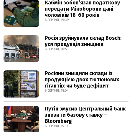
Кабмін зобовʼязав податкову
передати Міноборони дані
чоловіків 18-60 років
6 СЕРПНЯ, 19:39
Росія зруйнувала склад Bosch:
уся продукція знищена
6 СЕРПНЯ, 10:50
Росіяни знищили склади із
продукцією двох тютюнових
гігантів: чи буде дефіцит
6 СЕРПНЯ, 18:04
Путін змусив Центральний банк
знизити базову ставку –
Bloomberg
6 СЕРПНЯ, 15:07