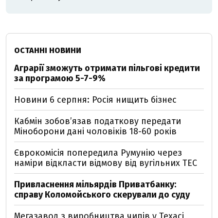
ОСТАННІ НОВИНИ
Аграрії зможуть отримати пільгові кредити
за програмою 5-7-9%
Новини 6 серпня: Росія нищить бізнес
Кабмін зобовʼязав податкову передати
Міноборони дані чоловіків 18-60 років
Єврокомісія попередила Румунію через
наміри відкласти відмову від вугільних ТЕС
Привласнення мільярдів Приватбанку:
справу Коломойського скерували до суду
Мегазавод з виробництва чипів у Техасі