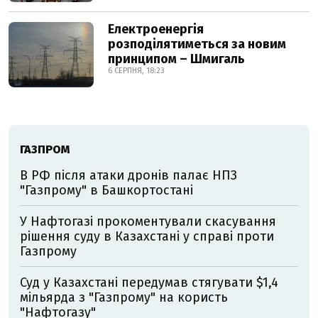
Електроенергія
розподілятиметься за новим
принципом – Шмигаль
6 СЕРПНЯ, 18:23
ГАЗПРОМ
В РФ після атаки дронів палає НПЗ
"Газпрому" в Башкортостані
У Нафтогазі прокоментували скасування
рішення суду в Казахстані у справі проти
Газпрому
Суд у Казахстані передумав стягувати $1,4
мільярда з "Газпрому" на користь
"Нафтогазу"