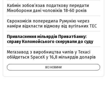
Кабмін зобовʼязав податкову передати
Міноборони дані чоловіків 18-60 років
Єврокомісія попередила Румунію через
наміри відкласти відмову від вугільних ТЕС
Привласнення мільярдів Приватбанку:
справу Коломойського скерували до суду
Мегазавод з виробництва чипів у Техасі
обійдеться SpaceX у 16,8 мільярдів доларів
ВСІ НОВИНИ