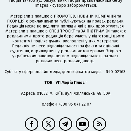
творів та/або аудіовізуальних творів правовласника Getty
Images - суворо забороняється.
Матеріали з плашкою PROMOTED, НОВИНИ КОМПАНІЙ та
ПОЗИЦІЯ є рекламними та публікуються на правах реклами.
Редакція може не поділяти погляди, які в них промотуються.
Матеріали з плашкою СПЕЦПРОЄКТ та ЗА ПІДТРИМКИ також є
рекламними, проте редакція бере участь у підготовці цього
контенту і поділяє думки, висловлені у цих матеріалах.
Редакція не несе відповідальності за факти та оціночні
судження, оприлюднені у рекламних матеріалах. Згідно з
українським законодавством відповідальність за зміст
реклами несе рекламодавець.
Cубєкт у сфері онлайн-медіа; ідентифікатор медіа - R40-02163.
ТОВ "УП Медіа Плюс"
Адреса: 01032, м. Київ, вул. Жилянська, 48, 50А
Телефон: +380 95 641 22 07