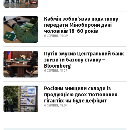
Кабмін зобовʼязав податкову
передати Міноборони дані
чоловіків 18-60 років
6 СЕРПНЯ, 19:39
Путін змусив Центральний банк
знизити базову ставку –
Bloomberg
6 СЕРПНЯ, 15:07
Росіяни знищили склади із
продукцією двох тютюнових
гігантів: чи буде дефіцит
6 СЕРПНЯ, 18:04