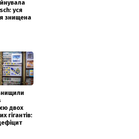
уйнувала
sch: уся
ія знищена
 знищили
з
єю двох
х гігантів:
дефіцит