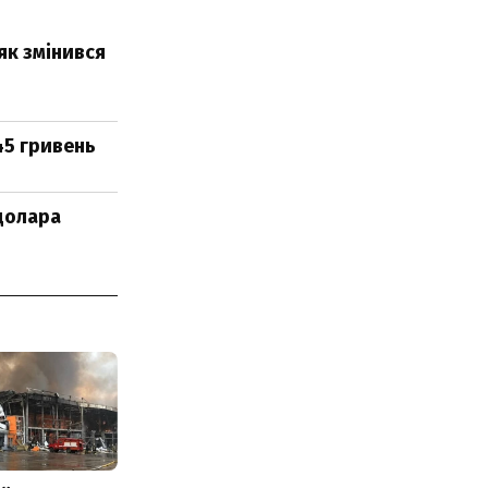
як змінився
45 гривень
 долара