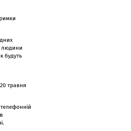
тримки
одних
ав людини
ік будуть
 20 травня
 телефонній
ав
і.