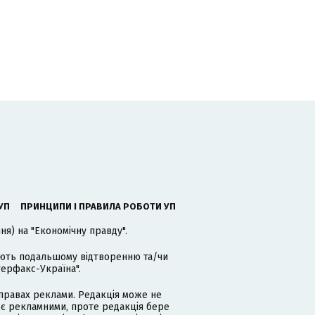
УП
ПРИНЦИПИ І ПРАВИЛА РОБОТИ УП
я) на "Економічну правду".
гають подальшому відтворенню та/чи
терфакс-Україна".
равах реклами. Редакція може не
 є рекламними, проте редакція бере