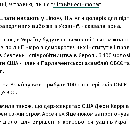
дні, 9 травня, пише "
ЛігаБізнесІнформ
".
Штати надають у цілому 11,4 млн доларів для під
праведливих виборів в Україні", - сказала вона.
Псакі, в Україну будуть спрямовані 1 тис. міжнар
ів по лінії Бюро з демократичних інститутів і пр
 з безпеки і співробітництва в Європі. З 100 чолов
ти США - члени Парламентської асамблеї ОБСЄ та
и.
 на Україну вже прибули 100 спостерігачів ОБСЄ.
ще 900.
домила також, що держсекретар США Джон Керрі в
рем'єр-міністром Арсенієм Яценюком запропонув
діалог для вирішення кризової ситуації в Україн