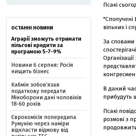
Псакі сього
"Сполучені 
вільних і с
ОСТАННІ НОВИНИ
Аграрії зможуть отримати
За словами 
пільгові кредити за
спостерігач
програмою 5-7-9%
Організації
Новини 6 серпня: Росія
представля
нищить бізнес
конгресмен
Кабмін зобовʼязав
В даний час
податкову передати
прибудуть 
Міноборони дані чоловіків
18-60 років
Псакі пові
Єврокомісія попередила
розмові з п
Румунію через наміри
продовжити 
відкласти відмову від