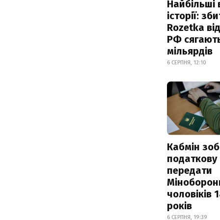
Найбільші 
історії: зб
Rozetka від
РФ сягают
мільярдів
6 СЕРПНЯ, 12:10
Кабмін зоб
податкову
передати
Міноборон
чоловіків 
років
6 СЕРПНЯ, 19:39