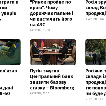
втрати в
"Ринок пройде по
Росія зр
итки
краю". Чому
склад Bo
 ударів
дорожчає пальне і
продукц
ь
чи вистачить його
6 СЕРПНЯ, 10:50
на АЗС
6 СЕРПНЯ, 06:00
овʼязав
Путін змусив
Росіяни
Центральний банк
склади і
знизити базову
продукці
и дані
ставку – Bloomberg
тютюнови
18-60
чи буде 
6 СЕРПНЯ, 15:07
6 СЕРПНЯ, 18:04