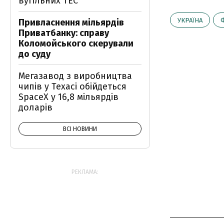
вугільних ТЕС
УКРАЇНА
Привласнення мільярдів
Приватбанку: справу
Коломойського скерували
до суду
Мегазавод з виробництва
чипів у Техасі обійдеться
SpaceX у 16,8 мільярдів
доларів
ВСІ НОВИНИ
РЕКЛАМА: