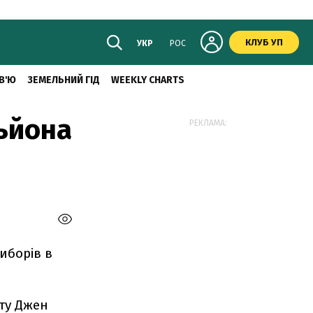
КЛУБ УП
УКР
РОС
В'Ю
ЗЕМЕЛЬНИЙ ГІД
WEEKLY CHARTS
льйона
РЕКЛАМА:
иборів в
ту Джен