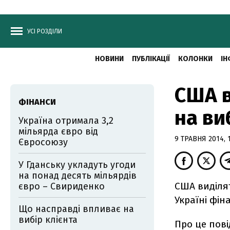
УСІ РОЗДІЛИ
НОВИНИ
ПУБЛІКАЦІЇ
КОЛОНКИ
ІН
США в
ФІНАНСИ
на ви
Україна отримала 3,2
мільярда євро від
9 ТРАВНЯ 2014, 1
Євросоюзу
У Гданську укладуть угоди
на понад десять мільярдів
США виділя
євро – Свириденко
Україні фін
Що насправді впливає на
вибір клієнта
Про це пов