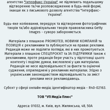
агентство
"Інтерфакс-Україна"
, не підлягають подальшому
відтворенню та/чи розповсюдженню в будь-якій формі,
інакше як з письмового дозволу агентства "Інтерфакс-
Україна".
Будь-яке копіювання, передрук та відтворення фотографічних
творів та/або аудіовізуальних творів правовласника Getty
Images - суворо забороняється.
Матеріали з плашкою PROMOTED, НОВИНИ КОМПАНІЙ та
ПОЗИЦІЯ є рекламними та публікуються на правах реклами.
Редакція може не поділяти погляди, які в них промотуються.
Матеріали з плашкою СПЕЦПРОЄКТ та ЗА ПІДТРИМКИ також є
рекламними, проте редакція бере участь у підготовці цього
контенту і поділяє думки, висловлені у цих матеріалах.
Редакція не несе відповідальності за факти та оціночні
судження, оприлюднені у рекламних матеріалах. Згідно з
українським законодавством відповідальність за зміст
реклами несе рекламодавець.
Cубєкт у сфері онлайн-медіа; ідентифікатор медіа - R40-02163.
ТОВ "УП Медіа Плюс"
Адреса: 01032, м. Київ, вул. Жилянська, 48, 50А