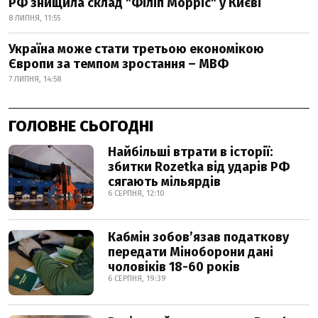
РФ знищила склад "Філіп Морріс" у Києві
8 ЛИПНЯ, 11:55
Україна може стати третьою економікою
Європи за темпом зростання – МВФ
7 ЛИПНЯ, 14:58
ГОЛОВНЕ СЬОГОДНІ
Найбільші втрати в історії:
збитки Rozetka від ударів РФ
сягають мільярдів
6 СЕРПНЯ, 12:10
Кабмін зобовʼязав податкову
передати Міноборони дані
чоловіків 18-60 років
6 СЕРПНЯ, 19:39