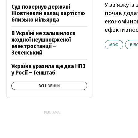
У зв'язку і
Суд повернув державі
почав додат
Жовтневий палац вартістю
близько мільярда
економічно
ефективност
В Україні не залишилося
жодної неушкодженої
МВФ
БІЛ
електростанції –
Зеленський
Україна уразила ще два НПЗ
у Росії – Генштаб
ВСІ НОВИНИ
РЕКЛАМА: