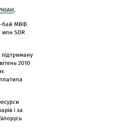
УНІАН
.
нд-бай МВФ
7 млн SDR
, підтриману
вітень 2010
нє
иплатила
ресурси
арів і за
Білорусь