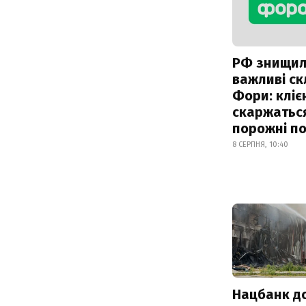
РФ знищи
важливі с
Фори: кліє
скаржатьс
порожні по
8 СЕРПНЯ, 10:40
Нацбанк д