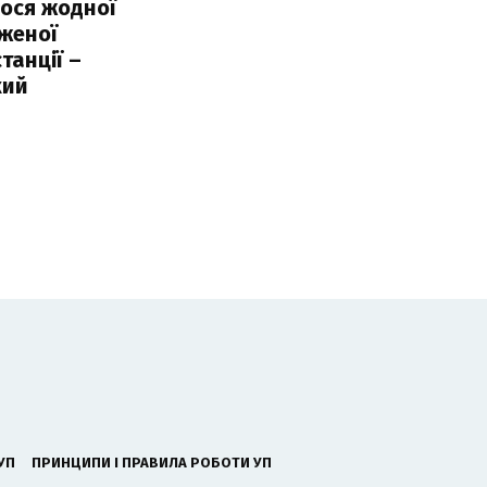
ося жодної
женої
танції –
кий
УП
ПРИНЦИПИ І ПРАВИЛА РОБОТИ УП