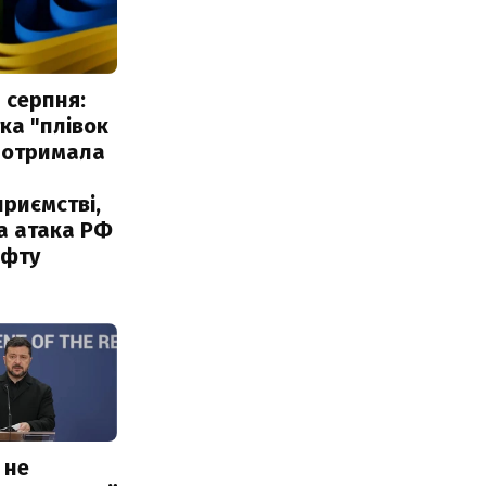
 серпня:
ка "плівок
 отримала
риємстві,
а атака РФ
афту
 не