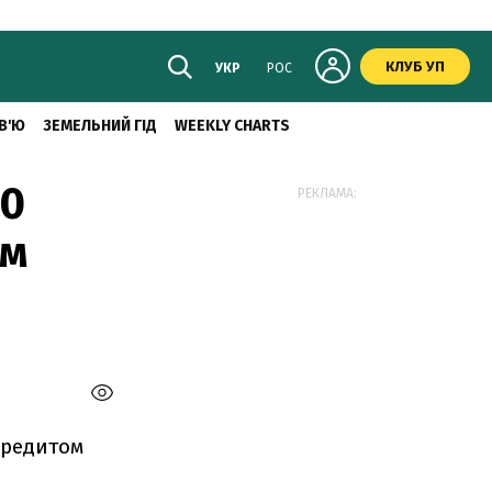
КЛУБ УП
УКР
РОС
В'Ю
ЗЕМЕЛЬНИЙ ГІД
WEEKLY CHARTS
00
РЕКЛАМА:
ом
кредитом