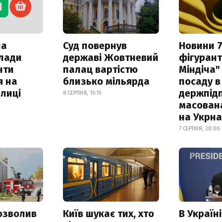
ла
Суд повернув
Новини 7
клади
державі Жовтневий
фігурант
нти
палац вартістю
Міндіча"
я на
близько мільярда
посаду в
лиці
держпідп
8 СЕРПНЯ, 15:15
масован
на Укрн
7 СЕРПНЯ, 20:00
озволив
Київ шукає тих, хто
В Україні