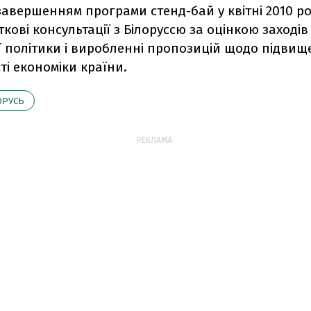
з завершенням програми стенд-бай у квітні 2010 
кові консультації з Білоруссю за оцінкою заходів
ї політики і виробленні пропозицій щодо підви
і економіки країни.
ОРУСЬ
РЕКЛАМА: