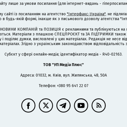
айту лише за умови посилання (для інтернет-видань - гіперпосиланн
му сайті із посиланням на агентство
"Інтерфакс-Україна"
, не підля
 будь-якій формі, інакше як з письмового дозволу агентства "Ін
НОВИНИ КОМПАНІЙ та ПОЗИЦІЯ є рекламними та публікуються на п
туються. Матеріали з плашкою СПЕЦПРОЄКТ та ЗА ПІДТРИМКИ також
 і поділяє думки, висловлені у цих матеріалах. Редакція не несе ві
атеріалах. Згідно з українським законодавством відповідальність 
Cубєкт у сфері онлайн-медіа; ідентифікатор медіа - R40-02163.
ТОВ "УП Медіа Плюс"
Адреса: 01032, м. Київ, вул. Жилянська, 48, 50А
Телефон: +380 95 641 22 07