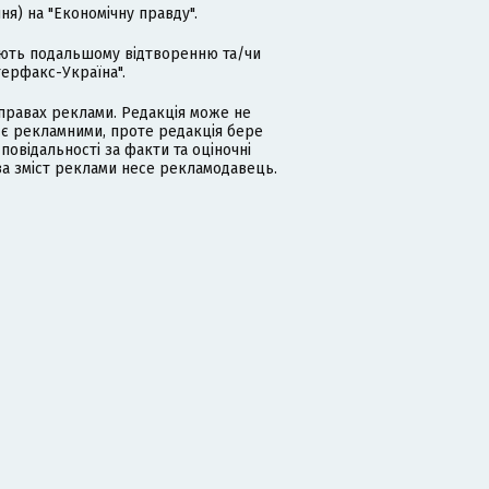
я) на "Економічну правду".
гають подальшому відтворенню та/чи
терфакс-Україна".
равах реклами. Редакція може не
 є рекламними, проте редакція бере
дповідальності за факти та оціночні
за зміст реклами несе рекламодавець.