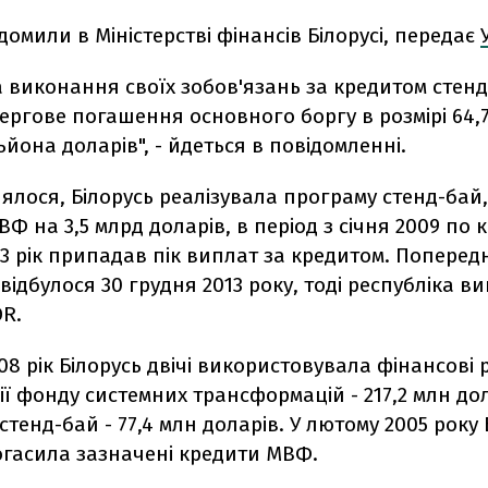
домили в Міністерстві фінансів Білорусі, передає
а виконання своїх зобов'язань за кредитом сте
ергове погашення основного боргу в розмірі 64,
льйона доларів", - йдеться в повідомленні.
ялося, Білорусь реалізувала програму стенд-бай
Ф на 3,5 млрд доларів, в період з січня 2009 по к
13 рік припадав пік виплат за кредитом. Поперед
ідбулося 30 грудня 2013 року, тоді республіка в
DR.
008 рік Білорусь двічі використовувала фінансові 
ії фонду системних трансформацій - 217,2 млн дол
стенд-бай - 77,4 млн доларів. У лютому 2005 року 
огасила зазначені кредити МВФ.