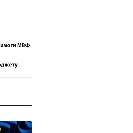
 вимоги МВФ
бюджету