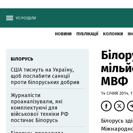
УСІ РОЗДІЛИ
НОВИНИ
ПУБЛІКАЦІЇ
КОЛОНКИ
ІН
Білор
БІЛОРУСЬ
мільй
США тиснуть на Україну,
щоб послабити санкції
МВФ
проти білоруських добрив
14 СІЧНЯ 2014, 1
Журналісти
проаналізували, які
комплектуючі для
військової техніки РФ
постачає Білорусь
Білорусь з
Міжнародно