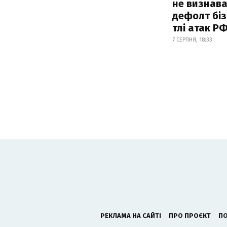
не визнав
дефолт біз
тлі атак Р
7 СЕРПНЯ, 18:33
РЕКЛАМА НА САЙТІ
ПРО ПРОЄКТ
ПО