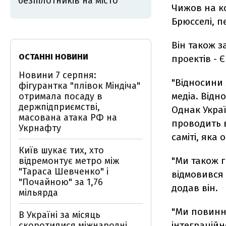
безпілотників на місто
Чижов на ко
Брюсселі, 
Він також з
ОСТАННІ НОВИНИ
проектів - 
Новини 7 серпня:
"Відносини 
фігурантка "плівок Міндіча"
медіа. Відн
отримала посаду в
держпідприємстві,
Однак Украї
масована атака РФ на
проводить в
Укрнафту
саміті, яка 
Київ шукає тих, хто
"Ми також г
відремонтує метро між
"Тараса Шевченко" і
відмовився 
"Почайною" за 1,76
додав він.
мільярда
"Ми повинні
В Україні за місяць
інтеграційн
скоротилися міжнародні