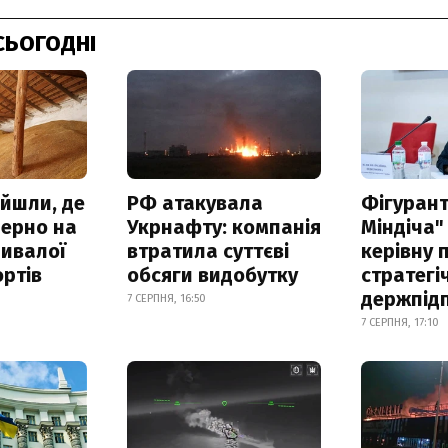
СЬОГОДНІ
айшли, де
РФ атакувала
Фігурант
зерно на
Укрнафту: компанія
Міндіча"
ривалої
втратила суттєві
керівну 
ртів
обсяги видобутку
стратегі
держпід
7 СЕРПНЯ, 16:50
7 СЕРПНЯ, 17:10