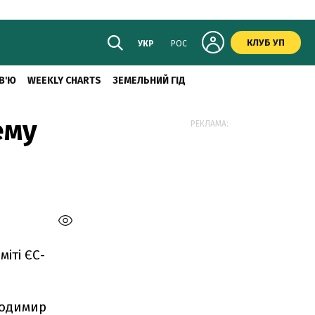
КЛУБ УП
УКР
РОС
В'Ю
WEEKLY CHARTS
ЗЕМЕЛЬНИЙ ГІД
ему
РЕКЛАМА:
іті ЄС-
лодимир