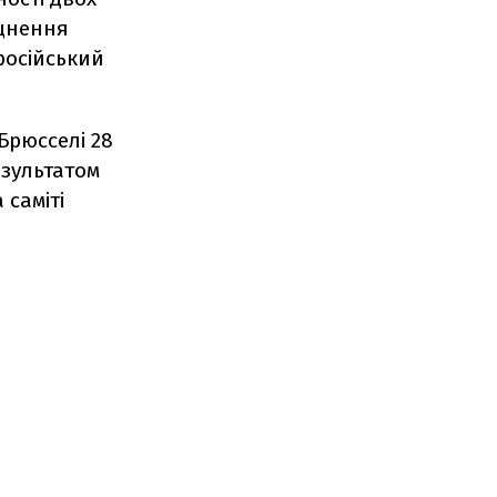
іцнення
російський
Брюсселі 28
езультатом
 саміті