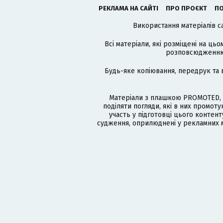
РЕКЛАМА НА САЙТІ
ПРО ПРОЄКТ
ПО
Використання матеріалів с
Всі матеріали, які розміщені на цьо
розповсюдженню в
Будь-яке копіювання, передрук та 
Матеріали з плашкою PROMOTED, 
поділяти погляди, які в них промо
участь у підготовці цього контенту
судження, оприлюднені у рекламних м