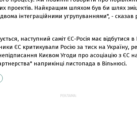
них проектів. Найкращим шляхом був би шлях зм
ж двома інтеграційними угрупуваннями", - сказав 
ється, наступний саміт ЄС-Росія має відбутися в 
вники ЄС критикували Росію за тиск на Україну, р
непідписання Києвом Угоди про асоціацію з ЄС на
артнерства" наприкінці листопада в Вільнюсі.
РЕКЛАМА: