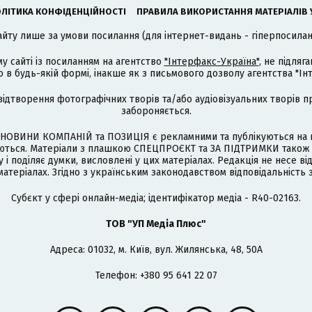
ЛІТИКА КОНФІДЕНЦІЙНОСТІ
ПРАВИЛА ВИКОРИСТАННЯ МАТЕРІАЛІВ 
айту лише за умови посилання (для інтернет-видань - гіперпосиланн
му сайті із посиланням на агентство
"Інтерфакс-Україна"
, не підля
 будь-якій формі, інакше як з письмового дозволу агентства "Ін
відтворення фотографічних творів та/або аудіовізуальних творів п
забороняється.
НОВИНИ КОМПАНІЙ та ПОЗИЦІЯ є рекламними та публікуються на п
туються. Матеріали з плашкою СПЕЦПРОЄКТ та ЗА ПІДТРИМКИ також
 і поділяє думки, висловлені у цих матеріалах. Редакція не несе ві
атеріалах. Згідно з українським законодавством відповідальність 
Cубєкт у сфері онлайн-медіа; ідентифікатор медіа - R40-02163.
ТОВ "УП Медіа Плюс"
Адреса: 01032, м. Київ, вул. Жилянська, 48, 50А
Телефон: +380 95 641 22 07