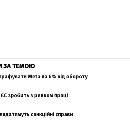
И ЗА ТЕМОЮ
рафувати Meta на 6% від обороту
 ЄС зробить з ринком праці
глядатимуть санкційні справи