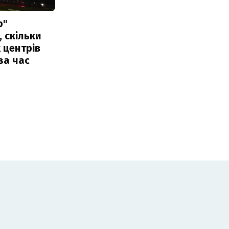
р"
, скільки
 центрів
за час