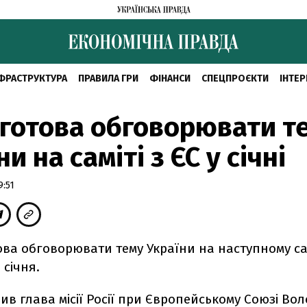
ФРАСТРУКТУРА
ПРАВИЛА ГРИ
ФІНАНСИ
СПЕЦПРОЄКТИ
ІНТЕР
 готова обговорювати т
и на саміті з ЄС у січні
9:51
ва обговорювати тему України на наступному сам
 січня.
ив глава місії Росії при Європейському Союзі Во