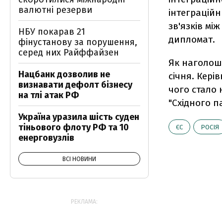
валютні резерви
інтеграцій
зв'язків мі
НБУ покарав 21
дипломат.
фінустанову за порушення,
серед них Райффайзен
Як наголошу
Нацбанк дозволив не
січня. Кері
визнавати дефолт бізнесу
чого стало 
на тлі атак РФ
"Східного п
Україна уразила шість суден
тіньового флоту РФ та 10
ЄС
РОСІЯ
енерговузлів
ВСІ НОВИНИ
РЕКЛАМА: