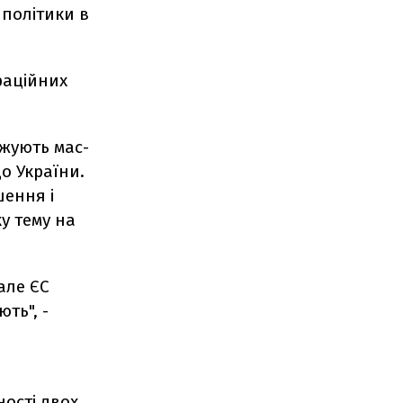
 політики в
раційних
ажують мас-
до України.
шення і
у тему на
але ЄС
ть", -
ості двох