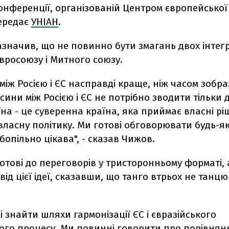
нференції, організованій Центром європейської
передає
УНІАН
.
азначив, що не повинно бути змагань двох інтег
Євросоюзу і Митного союзу.
між Росією і ЄС насправді краще, ніж часом зобр
осини між Росією і ЄС не потрібно зводити тільки 
на - це суверенна країна, яка приймає власні рі
ласну політику. Ми готові обговорювати будь-як
обопільно цікава", - сказав Чижов.
отові до переговорів у тристоронньому форматі, 
від цієї ідеї, сказавши, що танго втрьох не танцюю
 знайти шляхи гармонізації ЄС і євразійського
ого процесу. Ми повинні говорити про порівнянн