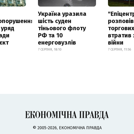
а
Україна уразила
"Епіцент
опорушення
шість суден
розповів
 уряд
тіньового флоту
торгових
ади
РФ та 10
втратив 
єкт
енерговузлів
війни
7 СЕРПНЯ, 18:10
7 СЕРПНЯ, 11:56
© 2005-2026, ЕКОНОМІЧНА ПРАВДА