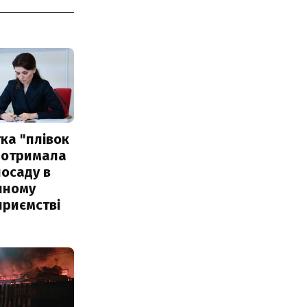
ка "плівок
 отримала
посаду в
чному
приємстві