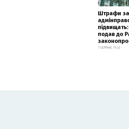
Штрафи з
адмінправ
підвищать:
подав до Р
законопро
7 СЕРПНЯ, 11:23