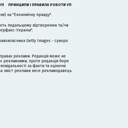
УП
ПРИНЦИПИ І ПРАВИЛА РОБОТИ УП
я) на "Економічну правду".
гають подальшому відтворенню та/чи
терфакс-Україна".
равовласника Getty Images - суворо
равах реклами. Редакція може не
 є рекламними, проте редакція бере
дповідальності за факти та оціночні
за зміст реклами несе рекламодавець.