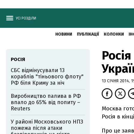
УСІ РОЗДІЛИ
НОВИНИ
ПУБЛІКАЦІЇ
КОЛОНКИ
ІН
Росія
РОСІЯ
Україн
СБС відмінусували 13
кораблів "тіньового флоту"
13 СІЧНЯ 2014, 1
РФ біля Криму за ніч
Виробництво палива в РФ
впало до 65% від попиту –
Москва гото
Reuters
Росія в кінці
У районі Московського НПЗ
пожежа після атаки
Про це заяв