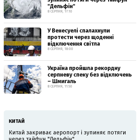
"Дельфін"
8 СЕРПНЯ, 17:10
У Венесуелі спалахнули
протести через щоденні
відключення світла
8 СЕРПНЯ, 18:00
Україна пройшла рекордну
серпневу спеку без відключень
– Шмигаль
8 СЕРПНЯ, 11:50
КИТАЙ
Китай закриває аеропорт і зупиняє потяги
через тайфун "Дельфін"