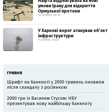
Нафта відреагувала на нові
умови Ірану для відкриття
Ормузької протоки
10 СЕРПНЯ, 09:35
У Харкові ворог атакував обʼєкт
інфраструктури
9 СЕРПНЯ, 18:00
ГРИВНЯ
Шрифт на банкноті у 2000 гривень оновили
після скандалу з росіянкою
2000 грн із Василем Стусом: НБУ
презентував нову найбільшу банкноту