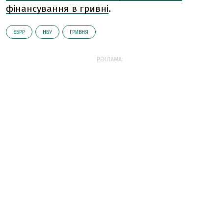
фінансування в гривні
.
ЄБРР
НБУ
ГРИВНЯ
РЕКЛАМА: