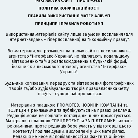
РЕКЛАМА НА САЙТІ
ПРО ПРОЄКТ
ПОЛІТИКА КОНФІДЕНЦІЙНОСТІ
ПРАВИЛА ВИКОРИСТАННЯ МАТЕРІАЛІВ УП
ПРИНЦИПИ І ПРАВИЛА РОБОТИ УП
Використання матеріалів сайту лише за умови посилання (для
інтернет-видань - гіперпосилання) на "Економічну правду".
Всі матеріали, які розміщені на цьому сайті із посиланням на
агентство
"Інтерфакс-Україна"
, не підлягають подальшому
відтворенню та/чи розповсюдженню в будь-якій формі,
інакше як з письмового дозволу агентства "Інтерфакс-
Україна".
Будь-яке копіювання, передрук та відтворення фотографічних
творів та/або аудіовізуальних творів правовласника Getty
Images - суворо забороняється.
Матеріали з плашкою PROMOTED, НОВИНИ КОМПАНІЙ та
ПОЗИЦІЯ є рекламними та публікуються на правах реклами.
Редакція може не поділяти погляди, які в них промотуються.
Матеріали з плашкою СПЕЦПРОЄКТ та ЗА ПІДТРИМКИ також є
рекламними, проте редакція бере участь у підготовці цього
контенту і поділяє думки, висловлені у цих матеріалах.
Редакція не несе відповідальності за факти та оціночні