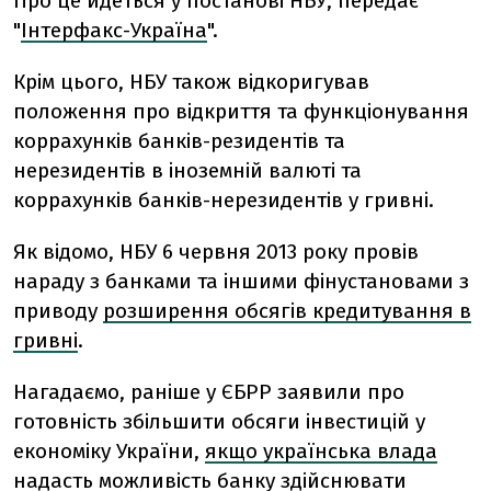
Про це йдеться у постанові НБУ, передає
"
Інтерфакс-Україна
".
Крім цього, НБУ також відкоригував
положення про відкриття та функціонування
коррахунків банків-резидентів та
нерезидентів в іноземній валюті та
коррахунків банків-нерезидентів у гривні.
Як відомо, НБУ 6 червня 2013 року провів
нараду з банками та іншими фінустановами з
приводу
розширення обсягів кредитування в
гривні
.
Нагадаємо, раніше у ЄБРР заявили про
готовність збільшити обсяги інвестицій у
економіку України,
якщо українська влада
надасть можливість банку здійснювати