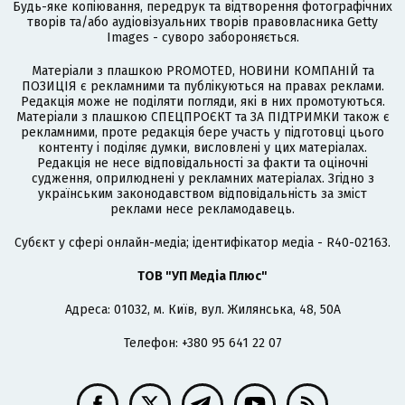
Будь-яке копіювання, передрук та відтворення фотографічних
творів та/або аудіовізуальних творів правовласника Getty
Images - суворо забороняється.
Матеріали з плашкою PROMOTED, НОВИНИ КОМПАНІЙ та
ПОЗИЦІЯ є рекламними та публікуються на правах реклами.
Редакція може не поділяти погляди, які в них промотуються.
Матеріали з плашкою СПЕЦПРОЄКТ та ЗА ПІДТРИМКИ також є
рекламними, проте редакція бере участь у підготовці цього
контенту і поділяє думки, висловлені у цих матеріалах.
Редакція не несе відповідальності за факти та оціночні
судження, оприлюднені у рекламних матеріалах. Згідно з
українським законодавством відповідальність за зміст
реклами несе рекламодавець.
Cубєкт у сфері онлайн-медіа; ідентифікатор медіа - R40-02163.
ТОВ "УП Медіа Плюс"
Адреса: 01032, м. Київ, вул. Жилянська, 48, 50А
Телефон: +380 95 641 22 07