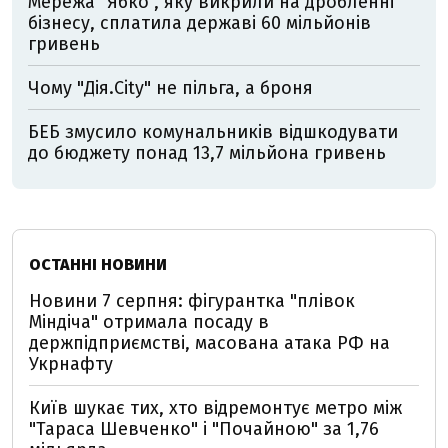
Мережа "Ябко", яку викрили на дробленні
бізнесу, сплатила державі 60 мільйонів
гривень
Чому "Дія.City" не пільга, а броня
БЕБ змусило комунальників відшкодувати
до бюджету понад 13,7 мільйона гривень
ОСТАННІ НОВИНИ
Новини 7 серпня: фігурантка "плівок
Міндіча" отримала посаду в
держпідприємстві, масована атака РФ на
Укрнафту
Київ шукає тих, хто відремонтує метро між
"Тараса Шевченко" і "Почайною" за 1,76