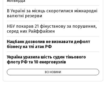
мільярда
В Україні за місяць скоротилися міжнародні
валютні резерви
НБУ покарав 21 фінустанову за порушення,
серед них Райффайзен
Нацбанк дозволив не визнавати дефолт
бізнесу на тлі атак РФ
Україна уразила шість суден тіньового
флоту РФ та 10 енерговузлів
ВСІ НОВИНИ