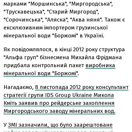
марками "Моршинська", "Миргородська",
"Трускавецька", "Старий Миргород",
"Сорочинська", "Аляска", "Аква няня". Також є
ексклюзивним імпортером грузинської
мінеральної води "Боржомі" в Україні.
Як повідомлялося, в кінці 2012 року структура
"Альфа груп" бізнесмена Михайла Фрідмана
придбала контрольний пакет
виробника
мінеральної води "Боржомі"
.
Нагадаємо,
8 листопада 2012 року консультант
стратегії групи IDS Group Ukraine Микола
Кміть заявив про рейдерське захоплення
Миргородського заводу мінеральних вод.
У
ЗМІ зазначили, що було заарештоване